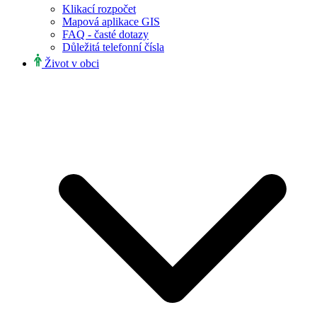
Klikací rozpočet
Mapová aplikace GIS
FAQ - časté dotazy
Důležitá telefonní čísla
Život v obci