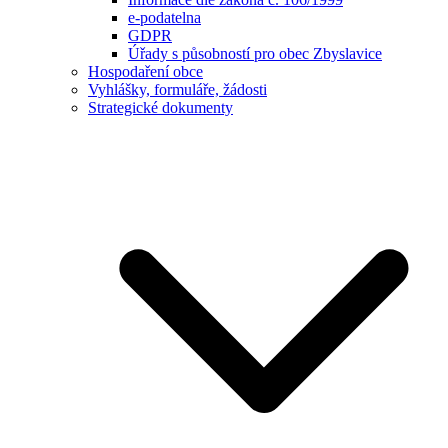
e-podatelna
GDPR
Úřady s působností pro obec Zbyslavice
Hospodaření obce
Vyhlášky, formuláře, žádosti
Strategické dokumenty