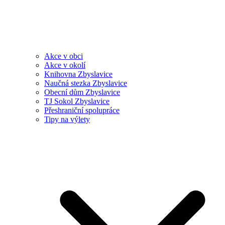
Akce v obci
Akce v okolí
Knihovna Zbyslavice
Naučná stezka Zbyslavice
Obecní dům Zbyslavice
TJ Sokol Zbyslavice
Přeshraniční spolupráce
Tipy na výlety