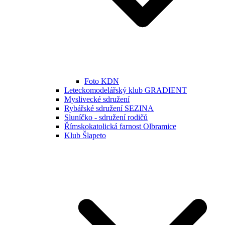
Foto KDN
Leteckomodelářský klub GRADIENT
Myslivecké sdružení
Rybářské sdružení SEZINA
Sluníčko - sdružení rodičů
Římskokatolická farnost Olbramice
Klub Šlapeto