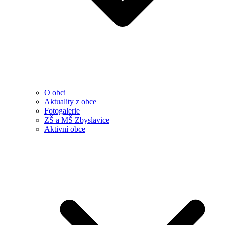
O obci
Aktuality z obce
Fotogalerie
ZŠ a MŠ Zbyslavice
Aktivní obce