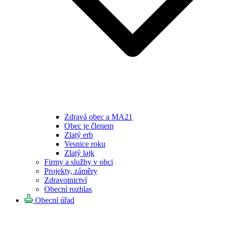
Zdravá obec a MA21
Obec je členem
Zlatý erb
Vesnice roku
Zlatý lajk
Firmy a služby v obci
Projekty, záměry
Zdravotnictví
Obecní rozhlas
Obecní úřad