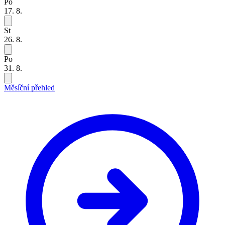
Po
17. 8.
St
26. 8.
Po
31. 8.
Měsíční přehled