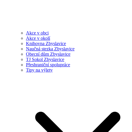
Akce v obci
Akce v okolí
Knihovna Zbyslavice
Naučná stezka Zbyslavice
Obecní dům Zbyslavice
TJ Sokol Zbyslavice
Přeshraniční spolupráce
Tipy na výlety