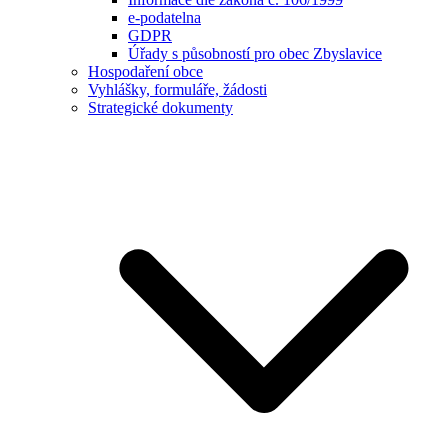
e-podatelna
GDPR
Úřady s působností pro obec Zbyslavice
Hospodaření obce
Vyhlášky, formuláře, žádosti
Strategické dokumenty