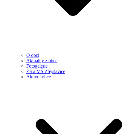
O obci
Aktuality z obce
Fotogalerie
ZŠ a MŠ Zbyslavice
Aktivní obce