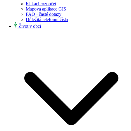
Klikací rozpočet
Mapová aplikace GIS
FAQ - časté dotazy
Důležitá telefonní čísla
Život v obci