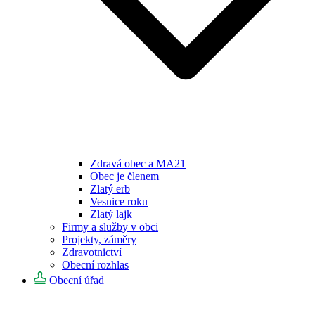
Zdravá obec a MA21
Obec je členem
Zlatý erb
Vesnice roku
Zlatý lajk
Firmy a služby v obci
Projekty, záměry
Zdravotnictví
Obecní rozhlas
Obecní úřad