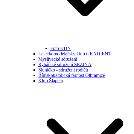
Foto KDN
Leteckomodelářský klub GRADIENT
Myslivecké sdružení
Rybářské sdružení SEZINA
Sluníčko - sdružení rodičů
Římskokatolická farnost Olbramice
Klub Šlapeto