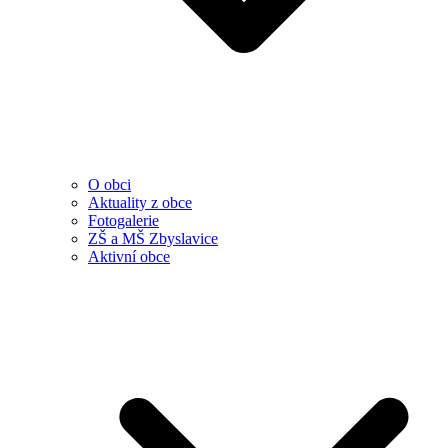
O obci
Aktuality z obce
Fotogalerie
ZŠ a MŠ Zbyslavice
Aktivní obce