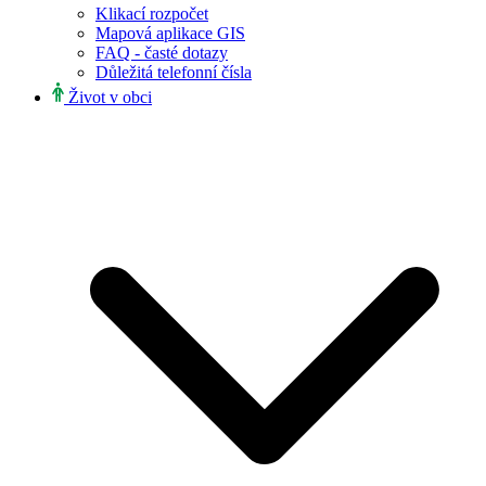
Klikací rozpočet
Mapová aplikace GIS
FAQ - časté dotazy
Důležitá telefonní čísla
Život v obci