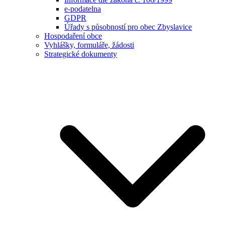
e-podatelna
GDPR
Úřady s působností pro obec Zbyslavice
Hospodaření obce
Vyhlášky, formuláře, žádosti
Strategické dokumenty