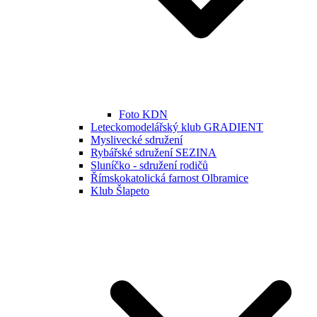
Foto KDN
Leteckomodelářský klub GRADIENT
Myslivecké sdružení
Rybářské sdružení SEZINA
Sluníčko - sdružení rodičů
Římskokatolická farnost Olbramice
Klub Šlapeto