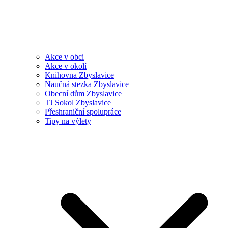
Akce v obci
Akce v okolí
Knihovna Zbyslavice
Naučná stezka Zbyslavice
Obecní dům Zbyslavice
TJ Sokol Zbyslavice
Přeshraniční spolupráce
Tipy na výlety