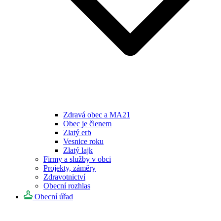
Zdravá obec a MA21
Obec je členem
Zlatý erb
Vesnice roku
Zlatý lajk
Firmy a služby v obci
Projekty, záměry
Zdravotnictví
Obecní rozhlas
Obecní úřad