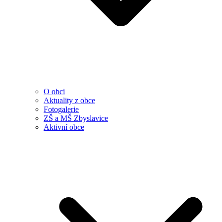
O obci
Aktuality z obce
Fotogalerie
ZŠ a MŠ Zbyslavice
Aktivní obce