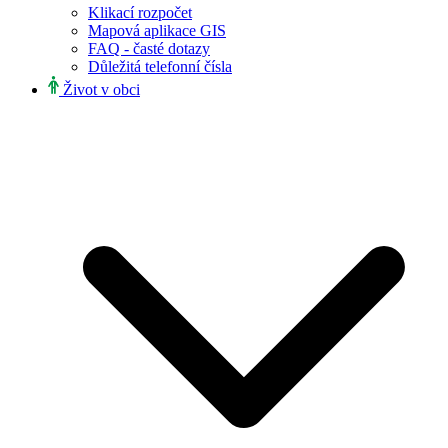
Klikací rozpočet
Mapová aplikace GIS
FAQ - časté dotazy
Důležitá telefonní čísla
Život v obci