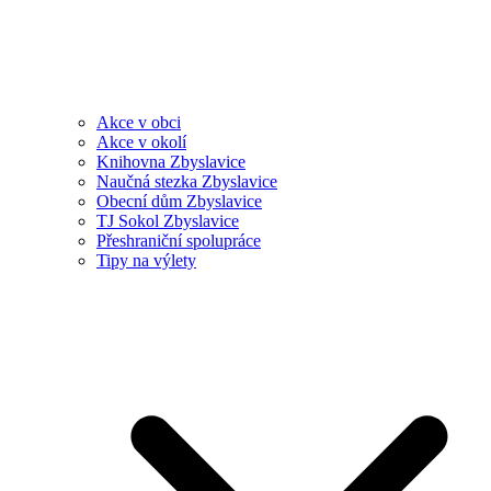
Akce v obci
Akce v okolí
Knihovna Zbyslavice
Naučná stezka Zbyslavice
Obecní dům Zbyslavice
TJ Sokol Zbyslavice
Přeshraniční spolupráce
Tipy na výlety