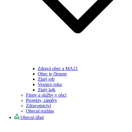
Zdravá obec a MA21
Obec je členem
Zlatý erb
Vesnice roku
Zlatý lajk
Firmy a služby v obci
Projekty, záměry
Zdravotnictví
Obecní rozhlas
Obecní úřad