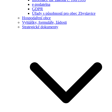
e-podatelna
GDPR
Úřady s působností pro obec Zbyslavice
Hospodaření obce
Vyhlášky, formuláře, žádosti
Strategické dokumenty