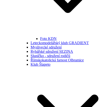
Foto KDN
Leteckomodelářský klub GRADIENT
Myslivecké sdružení
Rybářské sdružení SEZINA
Sluníčko - sdružení rodičů
Římskokatolická farnost Olbramice
Klub Šlapeto