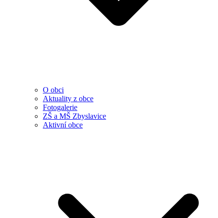
O obci
Aktuality z obce
Fotogalerie
ZŠ a MŠ Zbyslavice
Aktivní obce