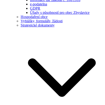
e-podatelna
GDPR
Úřady s působností pro obec Zbyslavice
Hospodaření obce
Vyhlášky, formuláře, žádosti
Strategické dokumenty