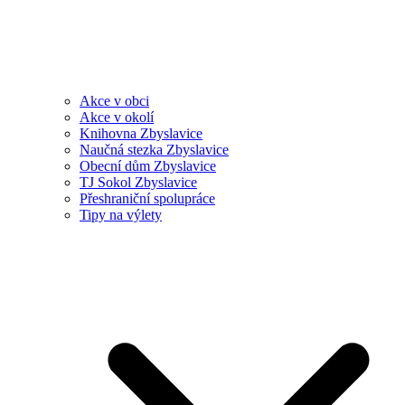
Akce v obci
Akce v okolí
Knihovna Zbyslavice
Naučná stezka Zbyslavice
Obecní dům Zbyslavice
TJ Sokol Zbyslavice
Přeshraniční spolupráce
Tipy na výlety