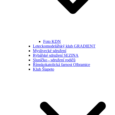
Foto KDN
Leteckomodelářský klub GRADIENT
Myslivecké sdružení
Rybářské sdružení SEZINA
Sluníčko - sdružení rodičů
Římskokatolická farnost Olbramice
Klub Šlapeto