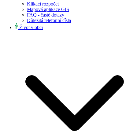
Klikací rozpočet
Mapová aplikace GIS
FAQ - časté dotazy
Důležitá telefonní čísla
Život v obci