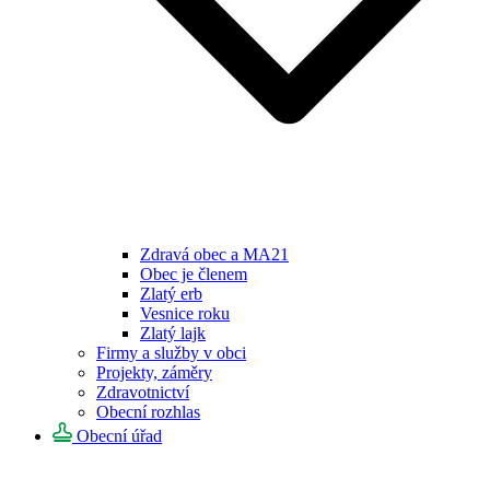
Zdravá obec a MA21
Obec je členem
Zlatý erb
Vesnice roku
Zlatý lajk
Firmy a služby v obci
Projekty, záměry
Zdravotnictví
Obecní rozhlas
Obecní úřad