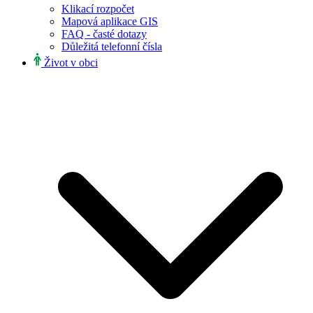
Klikací rozpočet
Mapová aplikace GIS
FAQ - časté dotazy
Důležitá telefonní čísla
Život v obci