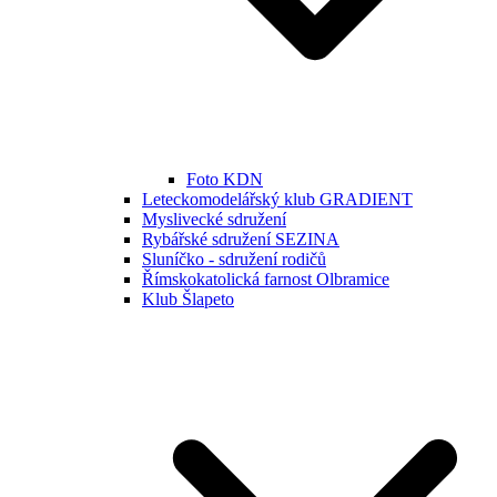
Foto KDN
Leteckomodelářský klub GRADIENT
Myslivecké sdružení
Rybářské sdružení SEZINA
Sluníčko - sdružení rodičů
Římskokatolická farnost Olbramice
Klub Šlapeto