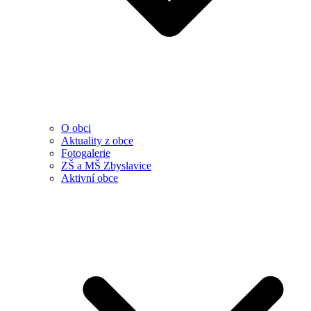
O obci
Aktuality z obce
Fotogalerie
ZŠ a MŠ Zbyslavice
Aktivní obce