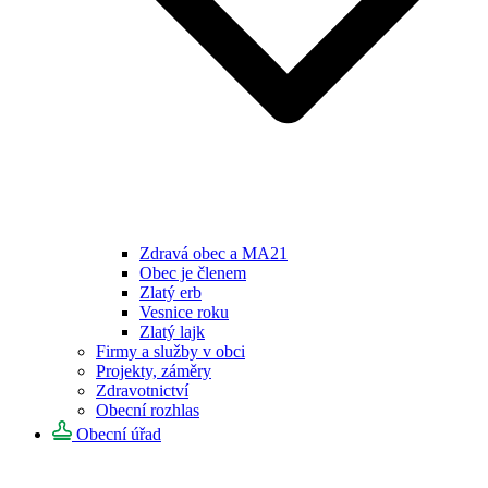
Zdravá obec a MA21
Obec je členem
Zlatý erb
Vesnice roku
Zlatý lajk
Firmy a služby v obci
Projekty, záměry
Zdravotnictví
Obecní rozhlas
Obecní úřad