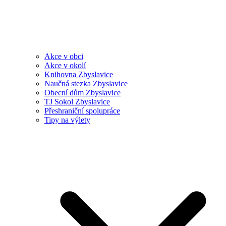
Akce v obci
Akce v okolí
Knihovna Zbyslavice
Naučná stezka Zbyslavice
Obecní dům Zbyslavice
TJ Sokol Zbyslavice
Přeshraniční spolupráce
Tipy na výlety