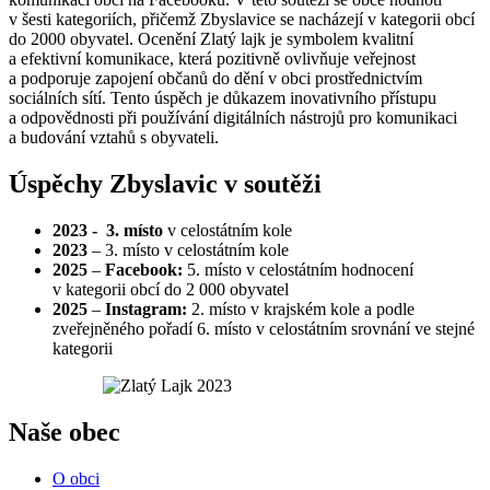
v šesti kategoriích, přičemž Zbyslavice se nacházejí v kategorii obcí
do 2000 obyvatel. Ocenění Zlatý lajk je symbolem kvalitní
a efektivní komunikace, která pozitivně ovlivňuje veřejnost
a podporuje zapojení občanů do dění v obci prostřednictvím
sociálních sítí. Tento úspěch je důkazem inovativního přístupu
a odpovědnosti při používání digitálních nástrojů pro komunikaci
a budování vztahů s obyvateli.
Úspěchy Zbyslavic v soutěži
2023 - 3. místo
v celostátním kole
2023
– 3. místo v celostátním kole
2025
–
Facebook:
5. místo v celostátním hodnocení
v kategorii obcí do 2 000 obyvatel
2025
–
Instagram:
2. místo v krajském kole a podle
zveřejněného pořadí 6. místo v celostátním srovnání ve stejné
kategorii
Naše obec
O obci