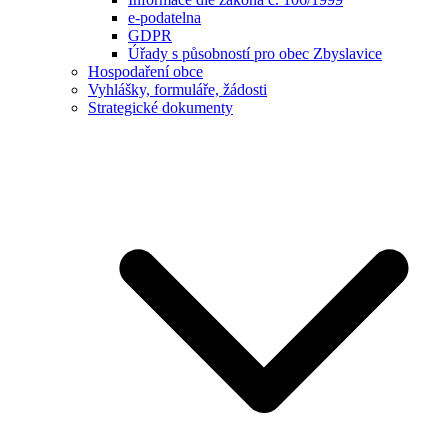
e-podatelna
GDPR
Úřady s působností pro obec Zbyslavice
Hospodaření obce
Vyhlášky, formuláře, žádosti
Strategické dokumenty