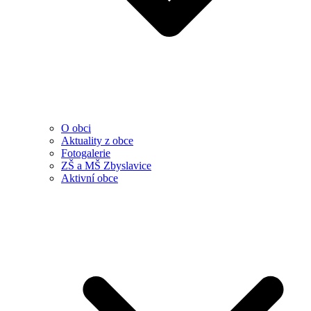
O obci
Aktuality z obce
Fotogalerie
ZŠ a MŠ Zbyslavice
Aktivní obce