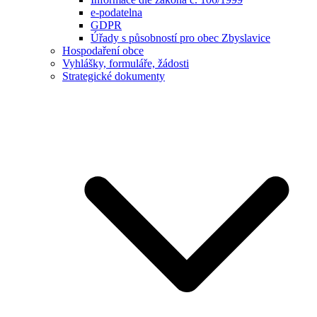
e-podatelna
GDPR
Úřady s působností pro obec Zbyslavice
Hospodaření obce
Vyhlášky, formuláře, žádosti
Strategické dokumenty