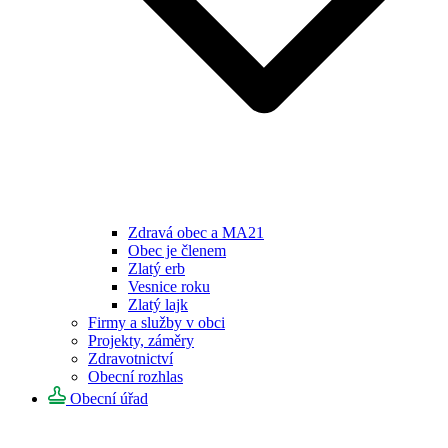
Zdravá obec a MA21
Obec je členem
Zlatý erb
Vesnice roku
Zlatý lajk
Firmy a služby v obci
Projekty, záměry
Zdravotnictví
Obecní rozhlas
Obecní úřad