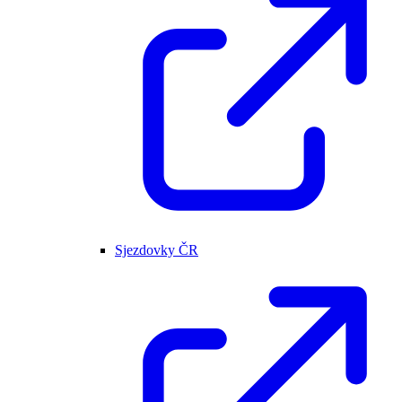
Sjezdovky ČR