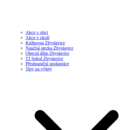
Akce v obci
Akce v okolí
Knihovna Zbyslavice
Naučná stezka Zbyslavice
Obecní dům Zbyslavice
TJ Sokol Zbyslavice
Přeshraniční spolupráce
Tipy na výlety