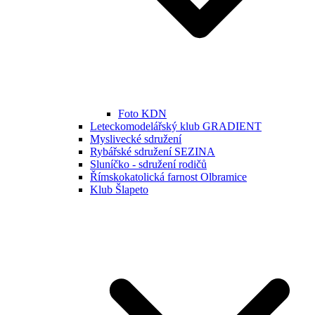
Foto KDN
Leteckomodelářský klub GRADIENT
Myslivecké sdružení
Rybářské sdružení SEZINA
Sluníčko - sdružení rodičů
Římskokatolická farnost Olbramice
Klub Šlapeto