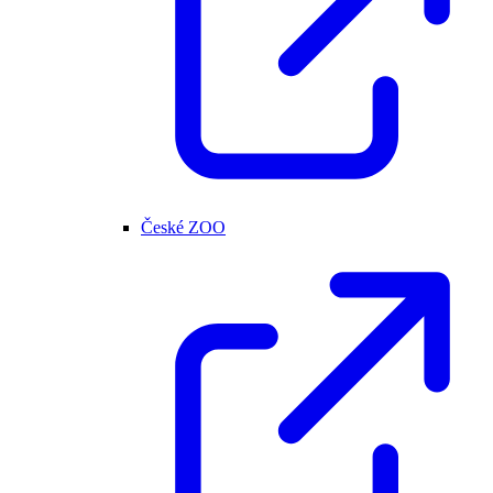
České ZOO