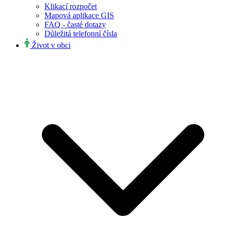
Klikací rozpočet
Mapová aplikace GIS
FAQ - časté dotazy
Důležitá telefonní čísla
Život v obci