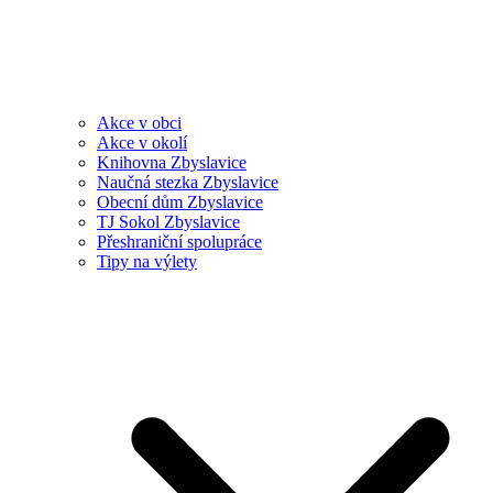
Akce v obci
Akce v okolí
Knihovna Zbyslavice
Naučná stezka Zbyslavice
Obecní dům Zbyslavice
TJ Sokol Zbyslavice
Přeshraniční spolupráce
Tipy na výlety