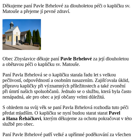
Děkujeme paní Pavle Brhelové za dlouholetou péči o kapličku sv.
Matouše a přejeme jí pevné zdraví.
Obec Zbyslavice děkuje paní
Pavle Brhelové
za její dlouholetou
a obětavou péči o kapličku sv. Matouše.
Paní Pavla Brhelová se o kapličku starala řadu let s velkou
pečlivostí, odpovědností a osobním nasazením. Zajišťovala úklid,
přípravu kapličky při významných příležitostech a také zvonění
při úmrtí našich spoluobčanů. Jednalo se o službu, která byla často
nenápadná, ale pro obec a její občany velmi důležitá.
S ohledem na svůj věk se paní Pavla Brhelová rozhodla tuto péči
předat mladším. O kapličku se nyní budou starat starat
Pavel
a Hana Řeháčkovi
, kterým děkujeme za ochotu pokračovat v této
službě pro obec.
Paní Pavle Brhelové patří velké a upřímné poděkování za všechen