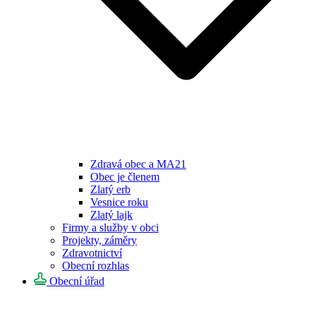
Zdravá obec a MA21
Obec je členem
Zlatý erb
Vesnice roku
Zlatý lajk
Firmy a služby v obci
Projekty, záměry
Zdravotnictví
Obecní rozhlas
Obecní úřad