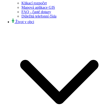
Klikací rozpočet
Mapová aplikace GIS
FAQ - časté dotazy
Důležitá telefonní čísla
Život v obci