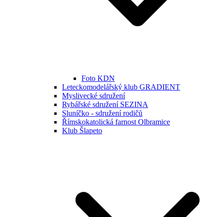
Foto KDN
Leteckomodelářský klub GRADIENT
Myslivecké sdružení
Rybářské sdružení SEZINA
Sluníčko - sdružení rodičů
Římskokatolická farnost Olbramice
Klub Šlapeto