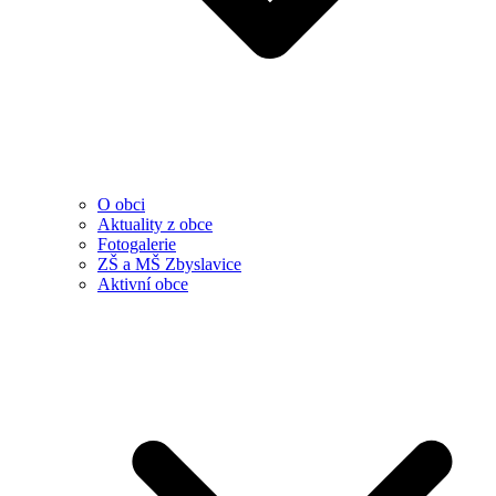
O obci
Aktuality z obce
Fotogalerie
ZŠ a MŠ Zbyslavice
Aktivní obce