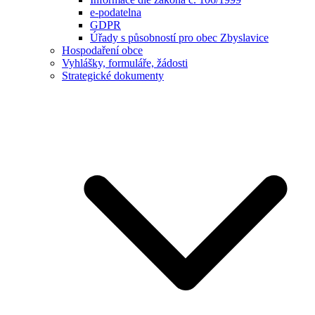
e-podatelna
GDPR
Úřady s působností pro obec Zbyslavice
Hospodaření obce
Vyhlášky, formuláře, žádosti
Strategické dokumenty