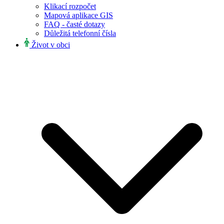
Klikací rozpočet
Mapová aplikace GIS
FAQ - časté dotazy
Důležitá telefonní čísla
Život v obci