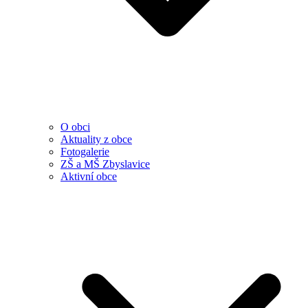
O obci
Aktuality z obce
Fotogalerie
ZŠ a MŠ Zbyslavice
Aktivní obce