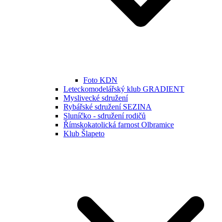
Foto KDN
Leteckomodelářský klub GRADIENT
Myslivecké sdružení
Rybářské sdružení SEZINA
Sluníčko - sdružení rodičů
Římskokatolická farnost Olbramice
Klub Šlapeto