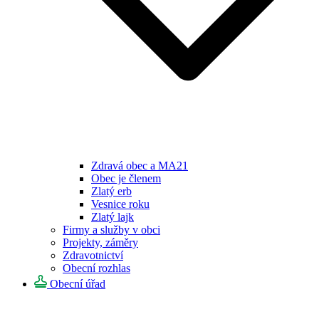
Zdravá obec a MA21
Obec je členem
Zlatý erb
Vesnice roku
Zlatý lajk
Firmy a služby v obci
Projekty, záměry
Zdravotnictví
Obecní rozhlas
Obecní úřad