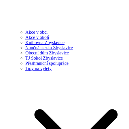
Akce v obci
Akce v okolí
Knihovna Zbyslavice
Naučná stezka Zbyslavice
Obecní dům Zbyslavice
TJ Sokol Zbyslavice
Přeshraniční spolupráce
Tipy na výlety