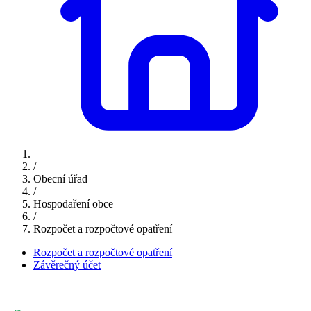
/
Obecní úřad
/
Hospodaření obce
/
Rozpočet a rozpočtové opatření
Rozpočet a rozpočtové opatření
Závěrečný účet