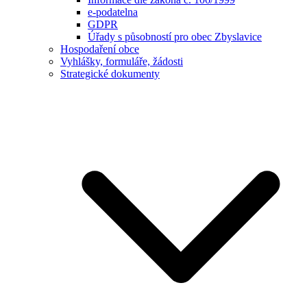
e-podatelna
GDPR
Úřady s působností pro obec Zbyslavice
Hospodaření obce
Vyhlášky, formuláře, žádosti
Strategické dokumenty