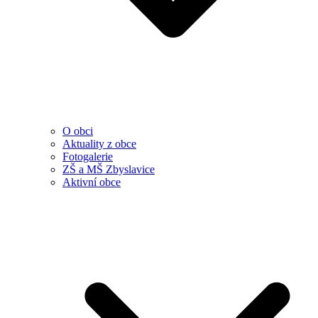
O obci
Aktuality z obce
Fotogalerie
ZŠ a MŠ Zbyslavice
Aktivní obce