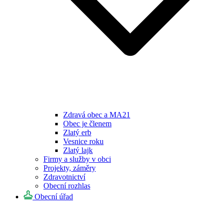
Zdravá obec a MA21
Obec je členem
Zlatý erb
Vesnice roku
Zlatý lajk
Firmy a služby v obci
Projekty, záměry
Zdravotnictví
Obecní rozhlas
Obecní úřad