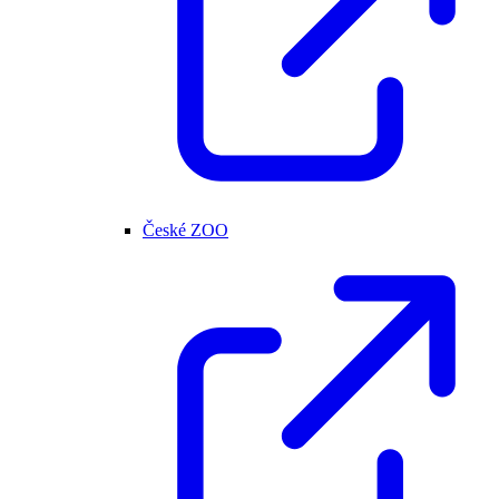
České ZOO