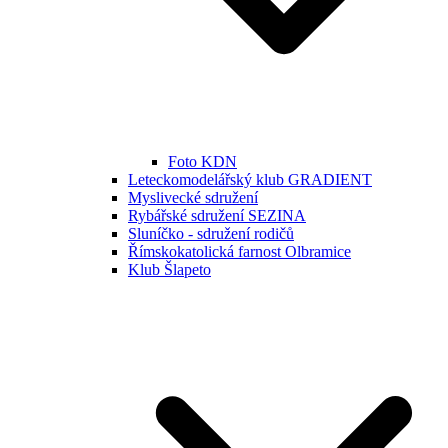
Foto KDN
Leteckomodelářský klub GRADIENT
Myslivecké sdružení
Rybářské sdružení SEZINA
Sluníčko - sdružení rodičů
Římskokatolická farnost Olbramice
Klub Šlapeto