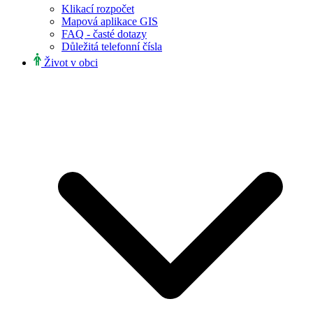
Klikací rozpočet
Mapová aplikace GIS
FAQ - časté dotazy
Důležitá telefonní čísla
Život v obci