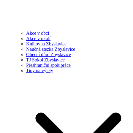
Akce v obci
Akce v okolí
Knihovna Zbyslavice
Naučná stezka Zbyslavice
Obecní dům Zbyslavice
TJ Sokol Zbyslavice
Přeshraniční spolupráce
Tipy na výlety