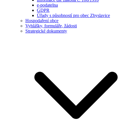
e-podatelna
GDPR
Úřady s působností pro obec Zbyslavice
Hospodaření obce
Vyhlášky, formuláře, žádosti
Strategické dokumenty