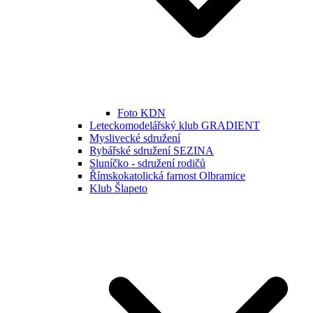
Foto KDN
Leteckomodelářský klub GRADIENT
Myslivecké sdružení
Rybářské sdružení SEZINA
Sluníčko - sdružení rodičů
Římskokatolická farnost Olbramice
Klub Šlapeto