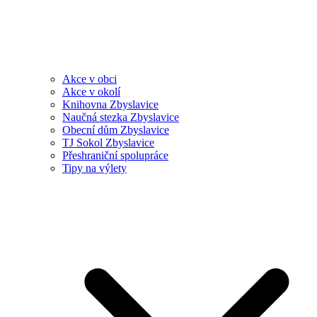
Akce v obci
Akce v okolí
Knihovna Zbyslavice
Naučná stezka Zbyslavice
Obecní dům Zbyslavice
TJ Sokol Zbyslavice
Přeshraniční spolupráce
Tipy na výlety