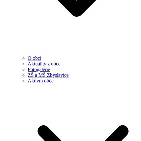
O obci
Aktuality z obce
Fotogalerie
ZŠ a MŠ Zbyslavice
Aktivní obce