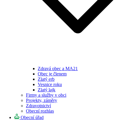
Zdravá obec a MA21
Obec je členem
Zlatý erb
Vesnice roku
Zlatý lajk
Firmy a služby v obci
Projekty, záměry
Zdravotnictví
Obecní rozhlas
Obecní úřad