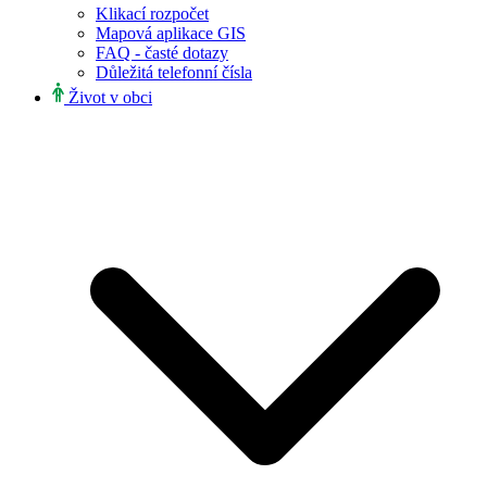
Klikací rozpočet
Mapová aplikace GIS
FAQ - časté dotazy
Důležitá telefonní čísla
Život v obci