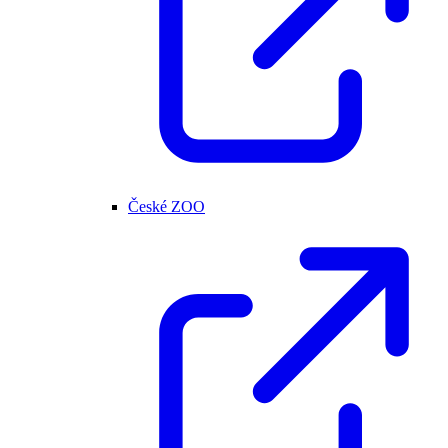
České ZOO