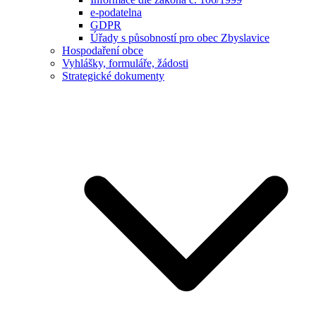
e-podatelna
GDPR
Úřady s působností pro obec Zbyslavice
Hospodaření obce
Vyhlášky, formuláře, žádosti
Strategické dokumenty