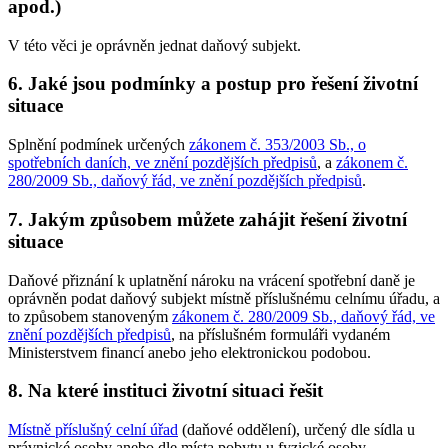
apod.)
V této věci je oprávněn jednat daňový subjekt.
6. Jaké jsou podmínky a postup pro řešení životní
situace
Splnění podmínek určených
zákonem č. 353/2003 Sb., o
spotřebních daních, ve znění pozdějších předpisů
, a
zákonem č.
280/2009 Sb., daňový řád, ve znění pozdějších předpisů
.
7. Jakým způsobem můžete zahájit řešení životní
situace
Daňové přiznání k uplatnění nároku na vrácení spotřební daně je
oprávněn podat daňový subjekt místně příslušnému celnímu úřadu, a
to způsobem stanoveným
zákonem č. 280/2009 Sb., daňový řád, ve
znění pozdějších předpisů
, na příslušném formuláři vydaném
Ministerstvem financí anebo jeho elektronickou podobou.
8. Na které instituci životní situaci řešit
Místně příslušný celní úřad
(daňové oddělení), určený dle sídla u
právnické osoby anebo dle místa pobytu u fyzické osoby.