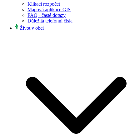
Klikací rozpočet
Mapová aplikace GIS
FAQ - časté dotazy
Důležitá telefonní čísla
Život v obci