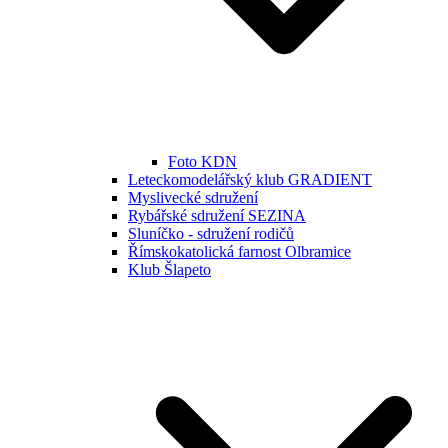
Foto KDN
Leteckomodelářský klub GRADIENT
Myslivecké sdružení
Rybářské sdružení SEZINA
Sluníčko - sdružení rodičů
Římskokatolická farnost Olbramice
Klub Šlapeto