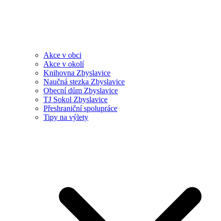
Akce v obci
Akce v okolí
Knihovna Zbyslavice
Naučná stezka Zbyslavice
Obecní dům Zbyslavice
TJ Sokol Zbyslavice
Přeshraniční spolupráce
Tipy na výlety