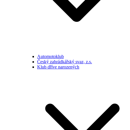
Automotoklub
Český zahrádkářský svaz, z.s.
Klub dříve narozených