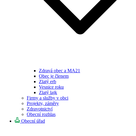
Zdravá obec a MA21
Obec je členem
Zlatý erb
Vesnice roku
Zlatý lajk
Firmy a služby v obci
Projekty, záměry
Zdravotnictví
Obecní rozhlas
Obecní úřad