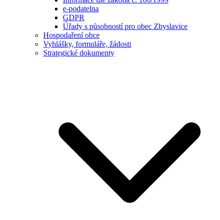
e-podatelna
GDPR
Úřady s působností pro obec Zbyslavice
Hospodaření obce
Vyhlášky, formuláře, žádosti
Strategické dokumenty