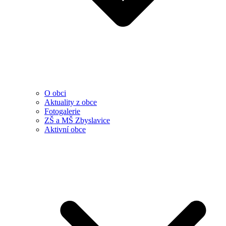
O obci
Aktuality z obce
Fotogalerie
ZŠ a MŠ Zbyslavice
Aktivní obce