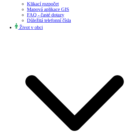
Klikací rozpočet
Mapová aplikace GIS
FAQ - časté dotazy
Důležitá telefonní čísla
Život v obci