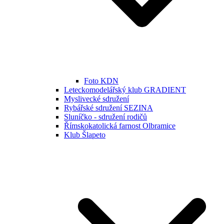
Foto KDN
Leteckomodelářský klub GRADIENT
Myslivecké sdružení
Rybářské sdružení SEZINA
Sluníčko - sdružení rodičů
Římskokatolická farnost Olbramice
Klub Šlapeto