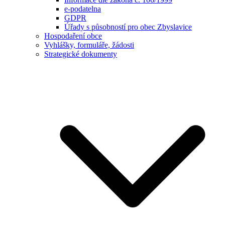
e-podatelna
GDPR
Úřady s působností pro obec Zbyslavice
Hospodaření obce
Vyhlášky, formuláře, žádosti
Strategické dokumenty