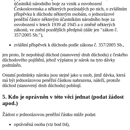
účastníků národního boje za vznik a osvobození
Československa a některých pozůstalých po nich, o zvláštním
příspěvku k důchodu některým osobám, o jednorázové
peněžní částce některým účastníkům národního boje za
osvobození v letech 1939 až 1945 a o změně některých
zákonů, ve znění pozdějších předpisů (dále jen "zákon č.
357/2005 Sb."),
zvláštní příspěvek k důchodu podle zákona č. 357/2005 Sb.,
jen proto, že nepobírají důchod (stanovený druh důchodu) z českého
důchodového pojištění, jehož výplatou je nárok na tyto dávky
podmíněn.
Ostatní podmínky nároku jsou stejné jako u osob, jimž dávka, která
má být jednorázovou peněžní částkou nahrazena, náleží, protože
důchod (stanovený druh důchodu) pobírají.
5. Kdo je oprávněn v této věci jednat (podat žádost
apod.)
Žádost o jednorázovou peněžní částku může podat:
oprávněná osoba (viz bod 04),