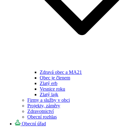
Zdravá obec a MA21
Obec je členem
Zlatý erb
Vesnice roku
Zlatý lajk
Firmy a služby v obci
Projekty, záměry
Zdravotnictví
Obecní rozhlas
Obecní úřad