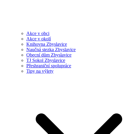
Akce v obci
Akce v okolí
Knihovna Zbyslavice
Naučná stezka Zbyslavice
Obecní dům Zbyslavice
TJ Sokol Zbyslavice
Přeshraniční spolupráce
Tipy na výlety