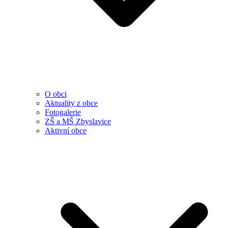
O obci
Aktuality z obce
Fotogalerie
ZŠ a MŠ Zbyslavice
Aktivní obce