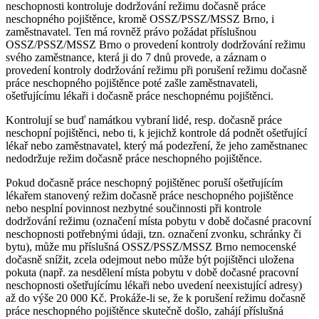
neschopnosti kontroluje dodržování režimu dočasně práce
neschopného pojištěnce, kromě OSSZ/PSSZ/MSSZ Brno, i
zaměstnavatel. Ten má rovněž právo požádat příslušnou
OSSZ/PSSZ/MSSZ Brno o provedení kontroly dodržování režimu
svého zaměstnance, která ji do 7 dnů provede, a záznam o
provedení kontroly dodržování režimu při porušení režimu dočasně
práce neschopného pojištěnce poté zašle zaměstnavateli,
ošetřujícímu lékaři i dočasně práce neschopnému pojištěnci.
Kontrolují se buď namátkou vybraní lidé, resp. dočasně práce
neschopní pojištěnci, nebo ti, k jejichž kontrole dá podnět ošetřující
lékař nebo zaměstnavatel, který má podezření, že jeho zaměstnanec
nedodržuje režim dočasně práce neschopného pojištěnce.
Pokud dočasně práce neschopný pojištěnec poruší ošetřujícím
lékařem stanovený režim dočasně práce neschopného pojištěnce
nebo nesplní povinnost nezbytné součinnosti při kontrole
dodržování režimu (označení místa pobytu v době dočasné pracovní
neschopnosti potřebnými údaji, tzn. označení zvonku, schránky či
bytu), může mu příslušná OSSZ/PSSZ/MSSZ Brno nemocenské
dočasně snížit, zcela odejmout nebo může být pojištěnci uložena
pokuta (např. za nesdělení místa pobytu v době dočasné pracovní
neschopnosti ošetřujícímu lékaři nebo uvedení neexistující adresy)
až do výše 20 000 Kč. Prokáže-li se, že k porušení režimu dočasně
práce neschopného pojištěnce skutečně došlo, zahájí příslušná