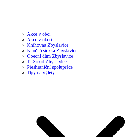
Akce v obci
Akce v okolí
Knihovna Zbyslavice
Naučná stezka Zbyslavice
Obecní dům Zbyslavice
TJ Sokol Zbyslavice
Přeshraniční spolupráce
Tipy na výlety