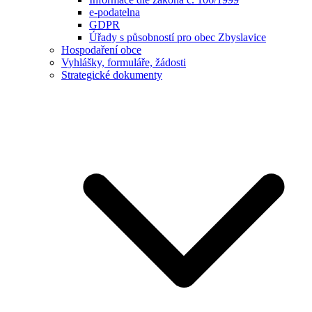
e-podatelna
GDPR
Úřady s působností pro obec Zbyslavice
Hospodaření obce
Vyhlášky, formuláře, žádosti
Strategické dokumenty