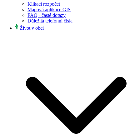
Klikací rozpočet
Mapová aplikace GIS
FAQ - časté dotazy
Důležitá telefonní čísla
Život v obci