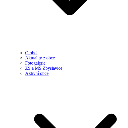
O obci
Aktuality z obce
Fotogalerie
ZŠ a MŠ Zbyslavice
Aktivní obce