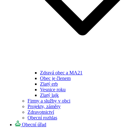
Zdravá obec a MA21
Obec je členem
Zlatý erb
Vesnice roku
Zlatý lajk
Firmy a služby v obci
Projekty, záměry
Zdravotnictví
Obecní rozhlas
Obecní úřad