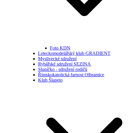
Foto KDN
Leteckomodelářský klub GRADIENT
Myslivecké sdružení
Rybářské sdružení SEZINA
Sluníčko - sdružení rodičů
Římskokatolická farnost Olbramice
Klub Šlapeto