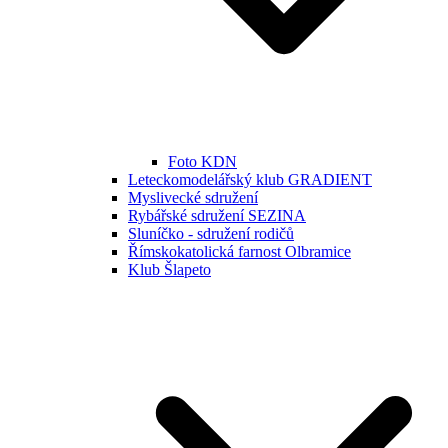
Foto KDN
Leteckomodelářský klub GRADIENT
Myslivecké sdružení
Rybářské sdružení SEZINA
Sluníčko - sdružení rodičů
Římskokatolická farnost Olbramice
Klub Šlapeto