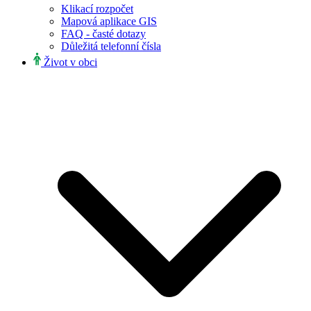
Klikací rozpočet
Mapová aplikace GIS
FAQ - časté dotazy
Důležitá telefonní čísla
Život v obci