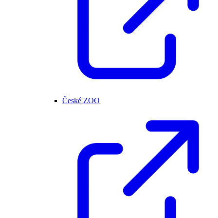
České ZOO