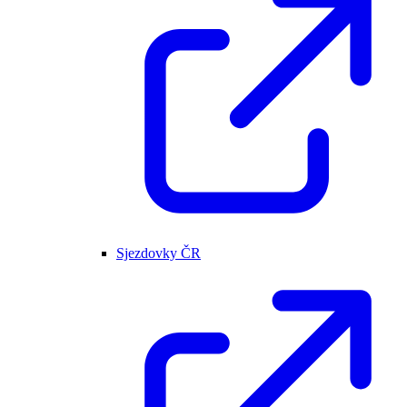
Sjezdovky ČR