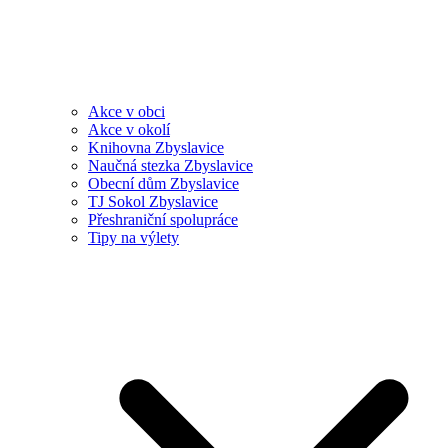
Akce v obci
Akce v okolí
Knihovna Zbyslavice
Naučná stezka Zbyslavice
Obecní dům Zbyslavice
TJ Sokol Zbyslavice
Přeshraniční spolupráce
Tipy na výlety