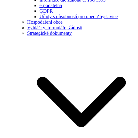
e-podatelna
GDPR
Úřady s působností pro obec Zbyslavice
Hospodaření obce
Vyhlášky, formuláře, žádosti
Strategické dokumenty