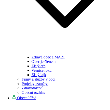
Zdravá obec a MA21
Obec je členem
Zlatý erb
Vesnice roku
Zlatý lajk
Firmy a služby v obci
Projekty, záměry
Zdravotnictví
Obecní rozhlas
Obecní úřad