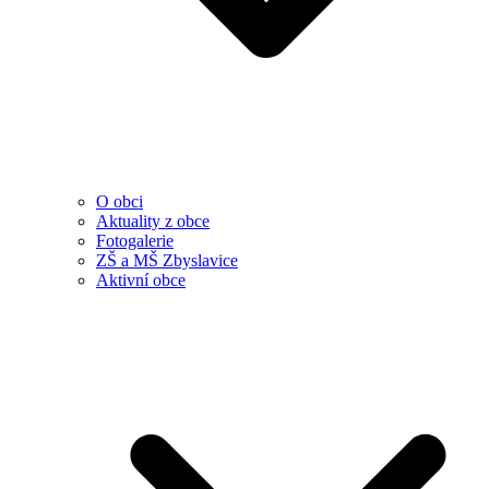
O obci
Aktuality z obce
Fotogalerie
ZŠ a MŠ Zbyslavice
Aktivní obce