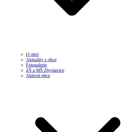
O obci
Aktuality z obce
Fotogalerie
ZŠ a MŠ Zbyslavice
Aktivní obce