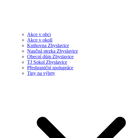
Akce v obci
Akce v okolí
Knihovna Zbyslavice
Naučná stezka Zbyslavice
Obecní dům Zbyslavice
TJ Sokol Zbyslavice
Přeshraniční spolupráce
Tipy na výlety