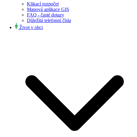
Klikací rozpočet
Mapová aplikace GIS
FAQ - časté dotazy
Důležitá telefonní čísla
Život v obci