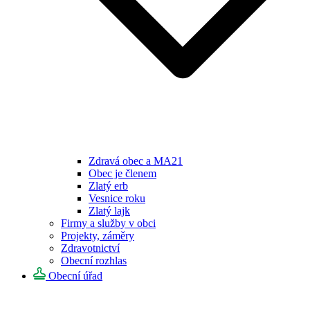
Zdravá obec a MA21
Obec je členem
Zlatý erb
Vesnice roku
Zlatý lajk
Firmy a služby v obci
Projekty, záměry
Zdravotnictví
Obecní rozhlas
Obecní úřad