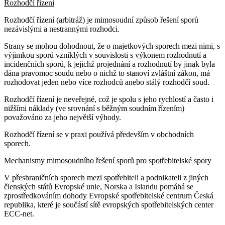
Rozhodčí řízení
Rozhodčí řízení (arbitráž) je mimosoudní způsob řešení sporů
nezávislými a nestrannými rozhodci.
Strany se mohou dohodnout, že o majetkových sporech mezi nimi, s
výjimkou sporů vzniklých v souvislosti s výkonem rozhodnutí a
incidenčních sporů, k jejichž projednání a rozhodnutí by jinak byla
dána pravomoc soudu nebo o nichž to stanoví zvláštní zákon, má
rozhodovat jeden nebo více rozhodců anebo stálý rozhodčí soud.
Rozhodčí řízení je neveřejné, což je spolu s jeho rychlostí a často i
nižšími náklady (ve srovnání s běžným soudním řízením)
považováno za jeho největší výhody.
Rozhodčí řízení se v praxi používá především v obchodních
sporech.
Mechanismy mimosoudního řešení sporů pro spotřebitelské spory
V přeshraničních sporech mezi spotřebiteli a podnikateli z jiných
členských států Evropské unie, Norska a Islandu pomáhá se
zprostředkováním dohody Evropské spotřebitelské centrum Česká
republika, které je součástí sítě evropských spotřebitelských center
ECC-net.