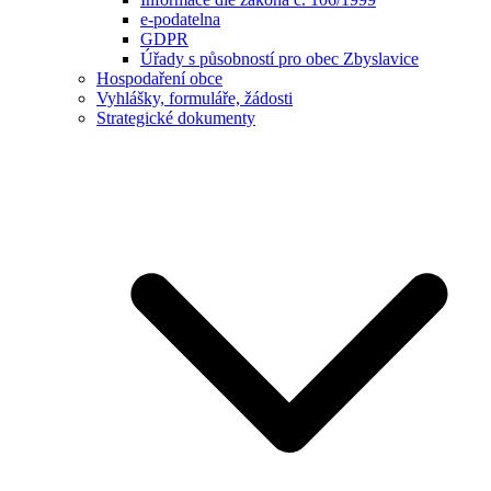
e-podatelna
GDPR
Úřady s působností pro obec Zbyslavice
Hospodaření obce
Vyhlášky, formuláře, žádosti
Strategické dokumenty