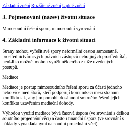
Základní znění
Rozšířené znění
Úplné znění
3. Pojmenování (název) životní situace
Mimosoudní řešení sporu, mimosoudní vyrovnání
4. Základní informace k životní situaci
Strany mohou vyřešit své spory neformální cestou samostatně,
prostřednictvím svých právních zástupců nebo jiných prostředníků;
není-li to možné, mohou využít některého z níže uvedených
postupů.
Mediace
Mediace je postup mimosoudního řešení sporu za účasti jednoho
nebo více mediátorů, kteří podporují komunikaci mezi stranami
konfliktu tak, aby jim pomohli dosáhnout smírného řešení jejich
konfliktu uzavřením mediační dohody.
Výhodou využití mediace bývá časová úspora (ve srovnání s délkou
soudního projednání věci) a často i finanční úspora (ve srovnání s
náklady vynakládanými na soudní projednání věci).