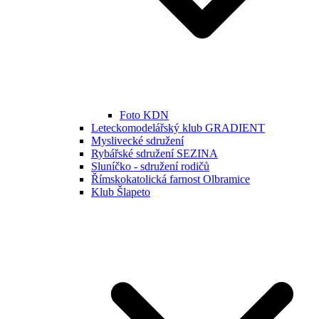
Foto KDN
Leteckomodelářský klub GRADIENT
Myslivecké sdružení
Rybářské sdružení SEZINA
Sluníčko - sdružení rodičů
Římskokatolická farnost Olbramice
Klub Šlapeto