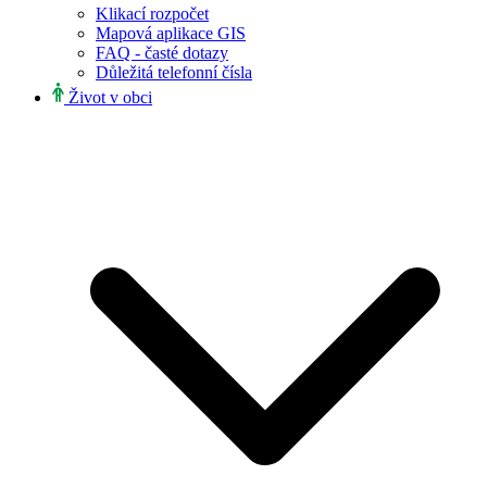
Klikací rozpočet
Mapová aplikace GIS
FAQ - časté dotazy
Důležitá telefonní čísla
Život v obci