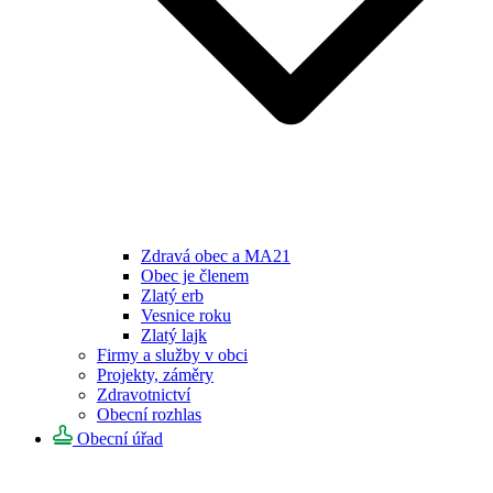
Zdravá obec a MA21
Obec je členem
Zlatý erb
Vesnice roku
Zlatý lajk
Firmy a služby v obci
Projekty, záměry
Zdravotnictví
Obecní rozhlas
Obecní úřad