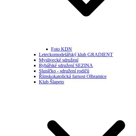
Foto KDN
Leteckomodelářský klub GRADIENT
Myslivecké sdružení
Rybářské sdružení SEZINA
Sluníčko - sdružení rodičů
Římskokatolická farnost Olbramice
Klub Šlapeto