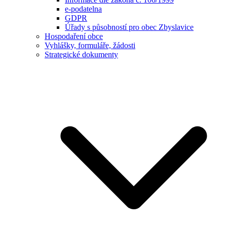
e-podatelna
GDPR
Úřady s působností pro obec Zbyslavice
Hospodaření obce
Vyhlášky, formuláře, žádosti
Strategické dokumenty