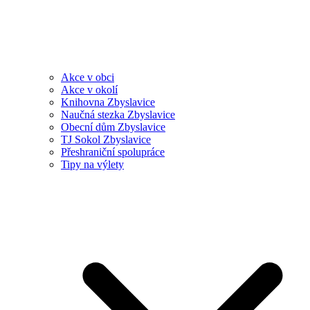
Akce v obci
Akce v okolí
Knihovna Zbyslavice
Naučná stezka Zbyslavice
Obecní dům Zbyslavice
TJ Sokol Zbyslavice
Přeshraniční spolupráce
Tipy na výlety