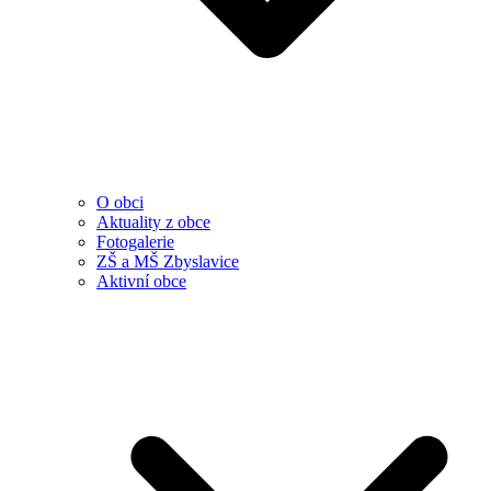
O obci
Aktuality z obce
Fotogalerie
ZŠ a MŠ Zbyslavice
Aktivní obce