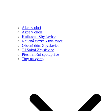
Akce v obci
Akce v okolí
Knihovna Zbyslavice
Naučná stezka Zbyslavice
Obecní dům Zbyslavice
TJ Sokol Zbyslavice
Přeshraniční spolupráce
Tipy na výlety