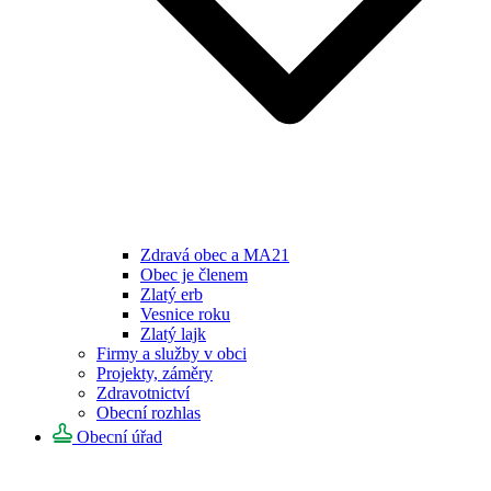
Zdravá obec a MA21
Obec je členem
Zlatý erb
Vesnice roku
Zlatý lajk
Firmy a služby v obci
Projekty, záměry
Zdravotnictví
Obecní rozhlas
Obecní úřad