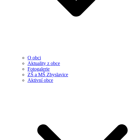
O obci
Aktuality z obce
Fotogalerie
ZŠ a MŠ Zbyslavice
Aktivní obce