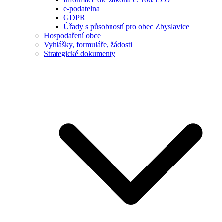
e-podatelna
GDPR
Úřady s působností pro obec Zbyslavice
Hospodaření obce
Vyhlášky, formuláře, žádosti
Strategické dokumenty