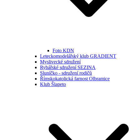
Foto KDN
Leteckomodelářský klub GRADIENT
Myslivecké sdružení
Rybářské sdružení SEZINA
Sluníčko - sdružení rodičů
Římskokatolická farnost Olbramice
Klub Šlapeto