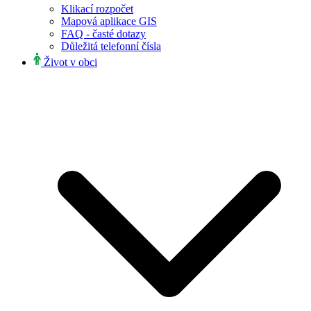
Klikací rozpočet
Mapová aplikace GIS
FAQ - časté dotazy
Důležitá telefonní čísla
Život v obci