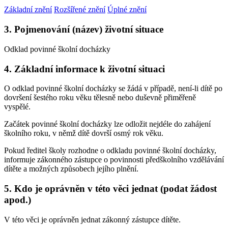
Základní znění
Rozšířené znění
Úplné znění
3. Pojmenování (název) životní situace
Odklad povinné školní docházky
4. Základní informace k životní situaci
O odklad povinné školní docházky se žádá v případě, není-li dítě po
dovršení šestého roku věku tělesně nebo duševně přiměřeně
vyspělé.
Začátek povinné školní docházky lze odložit nejdéle do zahájení
školního roku, v němž dítě dovrší osmý rok věku.
Pokud ředitel školy rozhodne o odkladu povinné školní docházky,
informuje zákonného zástupce o povinnosti předškolního vzdělávání
dítěte a možných způsobech jejího plnění.
5. Kdo je oprávněn v této věci jednat (podat žádost
apod.)
V této věci je oprávněn jednat zákonný zástupce dítěte.