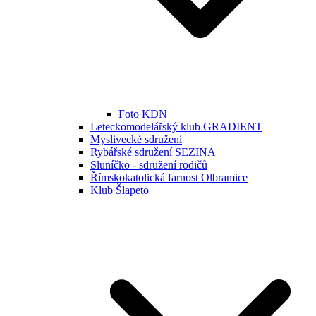
Foto KDN
Leteckomodelářský klub GRADIENT
Myslivecké sdružení
Rybářské sdružení SEZINA
Sluníčko - sdružení rodičů
Římskokatolická farnost Olbramice
Klub Šlapeto