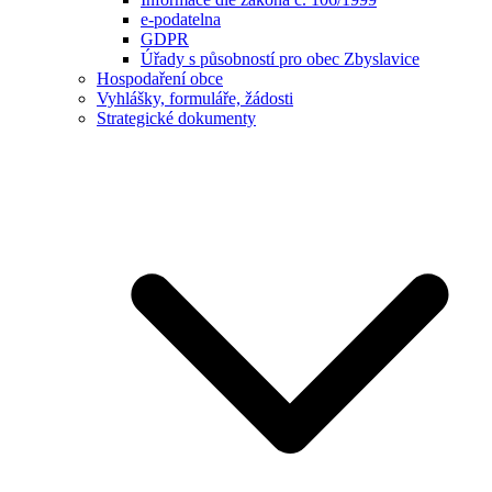
e-podatelna
GDPR
Úřady s působností pro obec Zbyslavice
Hospodaření obce
Vyhlášky, formuláře, žádosti
Strategické dokumenty