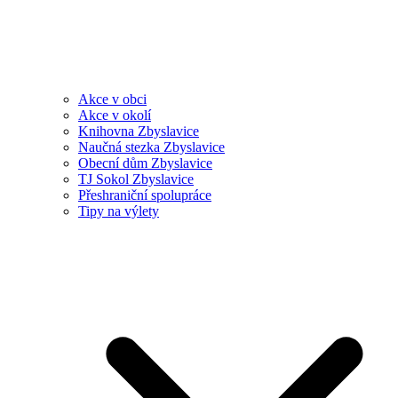
Akce v obci
Akce v okolí
Knihovna Zbyslavice
Naučná stezka Zbyslavice
Obecní dům Zbyslavice
TJ Sokol Zbyslavice
Přeshraniční spolupráce
Tipy na výlety