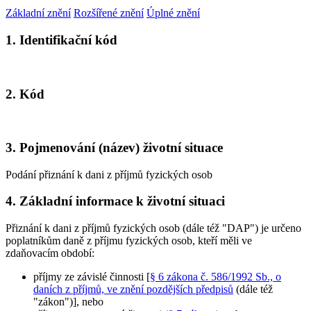
Základní znění
Rozšířené znění
Úplné znění
1. Identifikační kód
2. Kód
3. Pojmenování (název) životní situace
Podání přiznání k dani z příjmů fyzických osob
4. Základní informace k životní situaci
Přiznání k dani z příjmů fyzických osob (dále též "DAP") je určeno
poplatníkům daně z příjmu fyzických osob, kteří měli ve
zdaňovacím období:
příjmy ze závislé činnosti [
§ 6 zákona č. 586/1992 Sb., o
daních z příjmů, ve znění pozdějších předpisů
(dále též
"zákon")], nebo