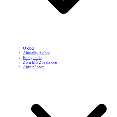
O obci
Aktuality z obce
Fotogalerie
ZŠ a MŠ Zbyslavice
Aktivní obce