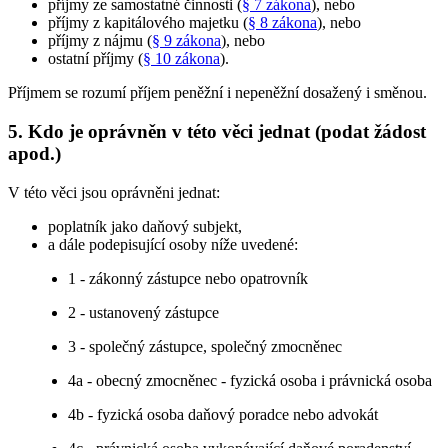
příjmy ze samostatné činnosti (
§ 7 zákona
), nebo
příjmy z kapitálového majetku (
§ 8 zákona
), nebo
příjmy z nájmu (
§ 9 zákona
), nebo
ostatní příjmy (
§ 10 zákona
).
Příjmem se rozumí příjem peněžní i nepeněžní dosažený i směnou.
5. Kdo je oprávněn v této věci jednat (podat žádost
apod.)
V této věci jsou oprávněni jednat:
poplatník jako daňový subjekt,
a dále podepisující osoby níže uvedené:
1 - zákonný zástupce nebo opatrovník
2 - ustanovený zástupce
3 - společný zástupce, společný zmocněnec
4a - obecný zmocněnec - fyzická osoba i právnická osoba
4b - fyzická osoba daňový poradce nebo advokát