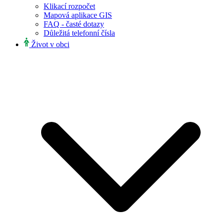
Klikací rozpočet
Mapová aplikace GIS
FAQ - časté dotazy
Důležitá telefonní čísla
Život v obci