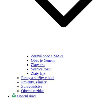
Zdravá obec a MA21
Obec je členem
Zlatý erb
Vesnice roku
Zlatý lajk
Firmy a služby v obci
Projekty, záměry
Zdravotnictví
Obecní rozhlas
Obecní úřad