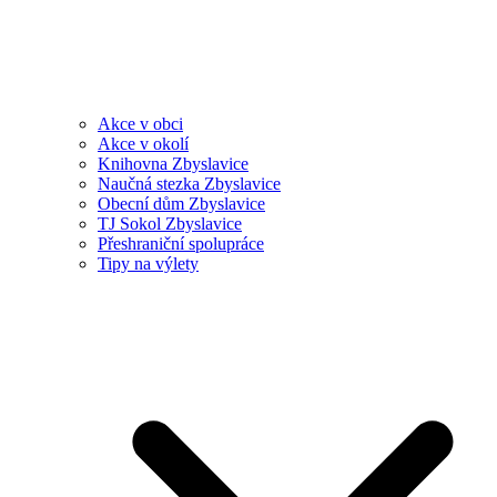
Akce v obci
Akce v okolí
Knihovna Zbyslavice
Naučná stezka Zbyslavice
Obecní dům Zbyslavice
TJ Sokol Zbyslavice
Přeshraniční spolupráce
Tipy na výlety