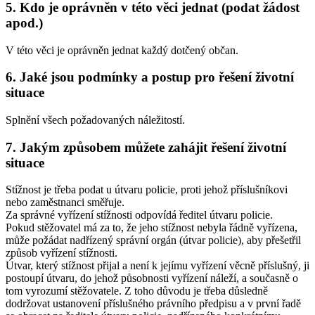
5. Kdo je oprávněn v této věci jednat (podat žádost
apod.)
V této věci je oprávněn jednat každý dotčený občan.
6. Jaké jsou podmínky a postup pro řešení životní
situace
Splnění všech požadovaných náležitostí.
7. Jakým způsobem můžete zahájit řešení životní
situace
Stížnost je třeba podat u útvaru policie, proti jehož příslušníkovi
nebo zaměstnanci směřuje.
Za správné vyřízení stížnosti odpovídá ředitel útvaru policie.
Pokud stěžovatel má za to, že jeho stížnost nebyla řádně vyřízena,
může požádat nadřízený správní orgán (útvar policie), aby přešetřil
způsob vyřízení stížnosti.
Útvar, který stížnost přijal a není k jejímu vyřízení věcně příslušný, ji
postoupí útvaru, do jehož působnosti vyřízení náleží, a současně o
tom vyrozumí stěžovatele. Z toho důvodu je třeba důsledně
dodržovat ustanovení příslušného právního předpisu a v první řadě