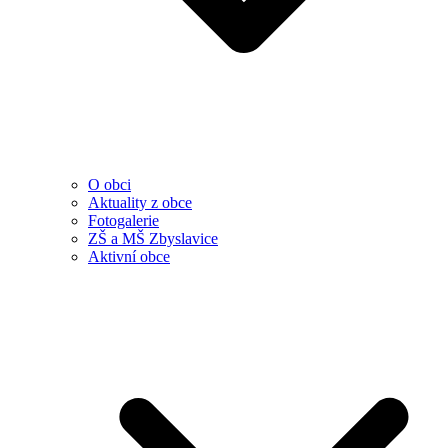
O obci
Aktuality z obce
Fotogalerie
ZŠ a MŠ Zbyslavice
Aktivní obce