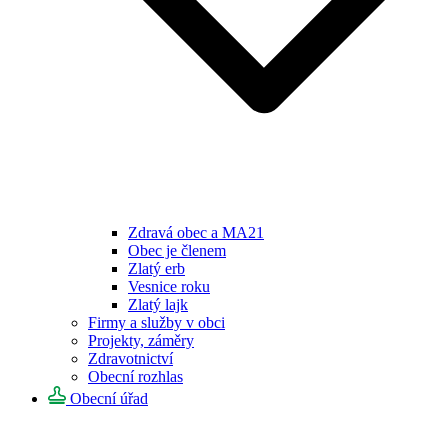
Zdravá obec a MA21
Obec je členem
Zlatý erb
Vesnice roku
Zlatý lajk
Firmy a služby v obci
Projekty, záměry
Zdravotnictví
Obecní rozhlas
Obecní úřad