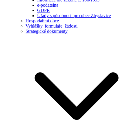
e-podatelna
GDPR
Úřady s působností pro obec Zbyslavice
Hospodaření obce
Vyhlášky, formuláře, žádosti
Strategické dokumenty