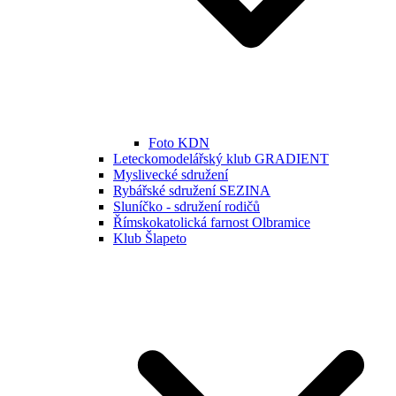
Foto KDN
Leteckomodelářský klub GRADIENT
Myslivecké sdružení
Rybářské sdružení SEZINA
Sluníčko - sdružení rodičů
Římskokatolická farnost Olbramice
Klub Šlapeto