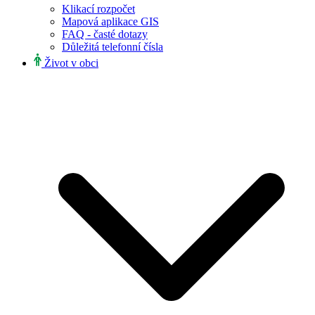
Klikací rozpočet
Mapová aplikace GIS
FAQ - časté dotazy
Důležitá telefonní čísla
Život v obci