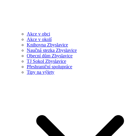
Akce v obci
Akce v okolí
Knihovna Zbyslavice
Naučná stezka Zbyslavice
Obecní dům Zbyslavice
TJ Sokol Zbyslavice
Přeshraniční spolupráce
Tipy na výlety