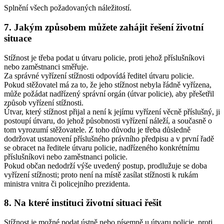
Splnění všech požadovaných náležitostí.
7. Jakým způsobem můžete zahájit řešení životní
situace
Stížnost je třeba podat u útvaru policie, proti jehož příslušníkovi
nebo zaměstnanci směřuje.
Za správné vyřízení stížnosti odpovídá ředitel útvaru policie.
Pokud stěžovatel má za to, že jeho stížnost nebyla řádně vyřízena,
může požádat nadřízený správní orgán (útvar policie), aby přešetřil
způsob vyřízení stížnosti.
Útvar, který stížnost přijal a není k jejímu vyřízení věcně příslušný, ji
postoupí útvaru, do jehož působnosti vyřízení náleží, a současně o
tom vyrozumí stěžovatele. Z toho důvodu je třeba důsledně
dodržovat ustanovení příslušného právního předpisu a v první řadě
se obracet na ředitele útvaru policie, nadřízeného konkrétnímu
příslušníkovi nebo zaměstnanci policie.
Pokud občan nedodrží výše uvedený postup, prodlužuje se doba
vyřízení stížnosti; proto není na místě zasílat stížnosti k rukám
ministra vnitra či policejního prezidenta.
8. Na které instituci životní situaci řešit
Stížnost je možné podat ústně nebo písemně u útvaru policie, proti