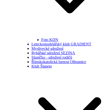
Foto KDN
Leteckomodelářský klub GRADIENT
Myslivecké sdružení
Rybářské sdružení SEZINA
Sluníčko - sdružení rodičů
Římskokatolická farnost Olbramice
Klub Šlapeto