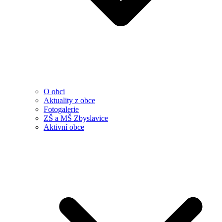
O obci
Aktuality z obce
Fotogalerie
ZŠ a MŠ Zbyslavice
Aktivní obce