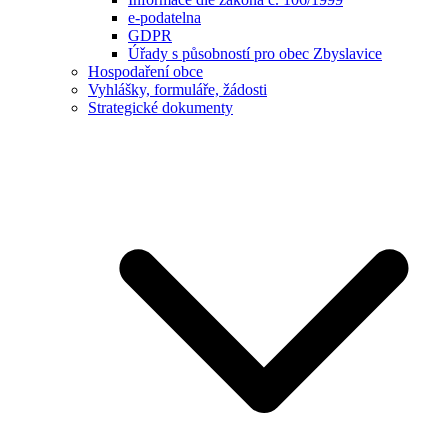
e-podatelna
GDPR
Úřady s působností pro obec Zbyslavice
Hospodaření obce
Vyhlášky, formuláře, žádosti
Strategické dokumenty