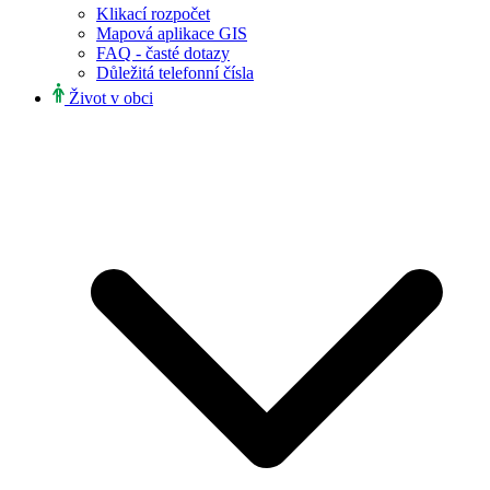
Klikací rozpočet
Mapová aplikace GIS
FAQ - časté dotazy
Důležitá telefonní čísla
Život v obci