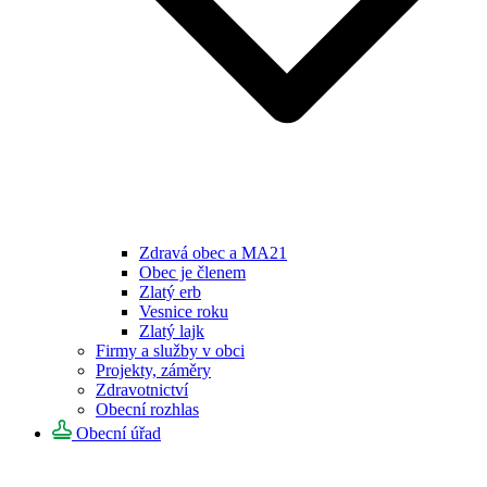
Zdravá obec a MA21
Obec je členem
Zlatý erb
Vesnice roku
Zlatý lajk
Firmy a služby v obci
Projekty, záměry
Zdravotnictví
Obecní rozhlas
Obecní úřad