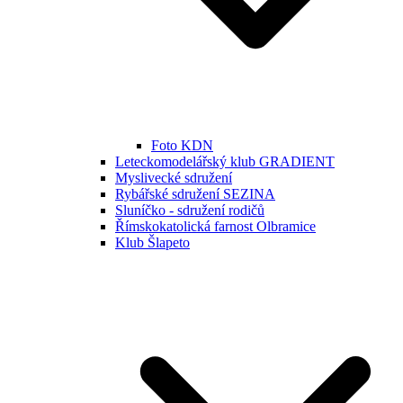
Foto KDN
Leteckomodelářský klub GRADIENT
Myslivecké sdružení
Rybářské sdružení SEZINA
Sluníčko - sdružení rodičů
Římskokatolická farnost Olbramice
Klub Šlapeto