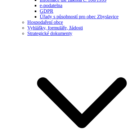
e-podatelna
GDPR
Úřady s působností pro obec Zbyslavice
Hospodaření obce
Vyhlášky, formuláře, žádosti
Strategické dokumenty