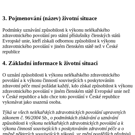
3. Pojmenování (název) životní situace
Podmínky uznávání způsobilosti k výkonu nelékařského
zdravotnického povolání pro státní příslušníky členských států
Evropské unie, kteří získali odbornou způsobilost k výkonu
zdravotnického povolání v jiném členském státě než v České
republice
4. Základní informace k životní situaci
O uznání způsobilosti k výkonu nelékařského zdravotnického
povolání a k výkonu činností souvisejících s poskytováním
zdravotní péče musí požádat každý, kdo získal způsobilost k výkonu
zdravotnického povolání v jiném členském státě Evropské unie než
v České republice a kdo chce toto povolání v České republice
vykonávat jako usazená osoba.
Týká se všech nelékařských zdravotnických povolání upravených
zákonem č. 96/2004 Sb., o podmínkách získávání a uznávání
způsobilosti k výkonu nelékařských zdravotnických povolání a k
výkonu činností souvisejících s poskytováním zdravotní péče a o
změně některých souvisejících zákonů, ve znění pozdějších předpisů