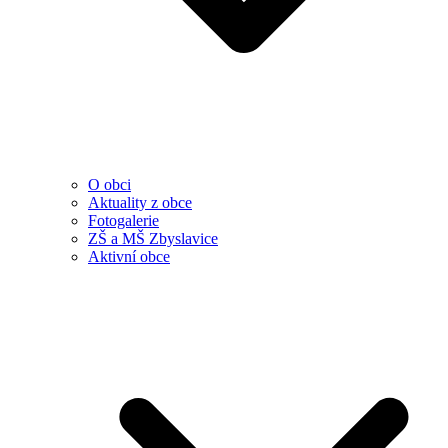
O obci
Aktuality z obce
Fotogalerie
ZŠ a MŠ Zbyslavice
Aktivní obce