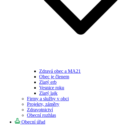
Zdravá obec a MA21
Obec je členem
Zlatý erb
Vesnice roku
Zlatý lajk
Firmy a služby v obci
Projekty, záměry
Zdravotnictví
Obecní rozhlas
Obecní úřad