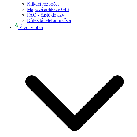
Klikací rozpočet
Mapová aplikace GIS
FAQ - časté dotazy
Důležitá telefonní čísla
Život v obci