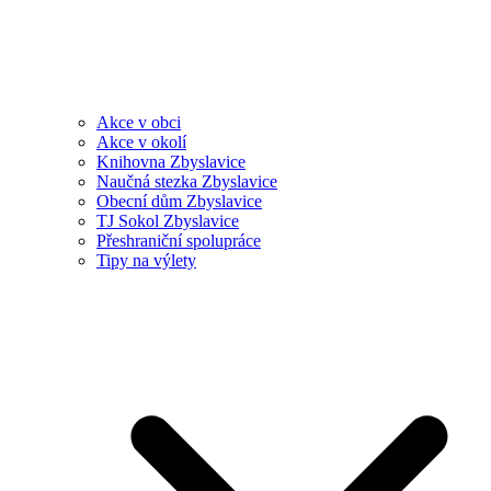
Akce v obci
Akce v okolí
Knihovna Zbyslavice
Naučná stezka Zbyslavice
Obecní dům Zbyslavice
TJ Sokol Zbyslavice
Přeshraniční spolupráce
Tipy na výlety