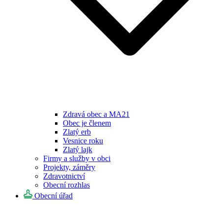
Zdravá obec a MA21
Obec je členem
Zlatý erb
Vesnice roku
Zlatý lajk
Firmy a služby v obci
Projekty, záměry
Zdravotnictví
Obecní rozhlas
Obecní úřad