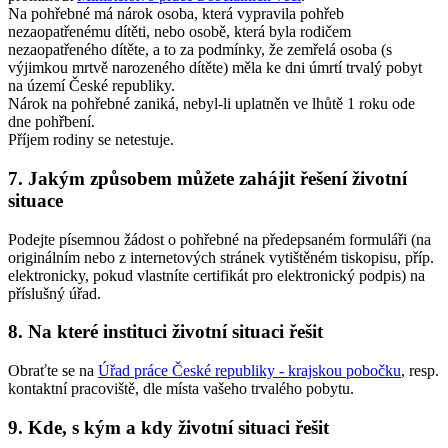
Na pohřebné má nárok osoba, která vypravila pohřeb
nezaopatřenému dítěti, nebo osobě, která byla rodičem
nezaopatřeného dítěte, a to za podmínky, že zemřelá osoba (s
výjimkou mrtvě narozeného dítěte) měla ke dni úmrtí trvalý pobyt
na území České republiky.
Nárok na pohřebné zaniká, nebyl-li uplatněn ve lhůtě 1 roku ode
dne pohřbení.
Příjem rodiny se netestuje.
7. Jakým způsobem můžete zahájit řešení životní
situace
Podejte písemnou žádost o pohřebné na předepsaném formuláři (na
originálním nebo z internetových stránek vytištěném tiskopisu, příp.
elektronicky, pokud vlastníte certifikát pro elektronický podpis) na
příslušný úřad.
8. Na které instituci životní situaci řešit
Obraťte se na
Úřad práce České republiky - krajskou pobočku
, resp.
kontaktní pracoviště, dle místa vašeho trvalého pobytu.
9. Kde, s kým a kdy životní situaci řešit