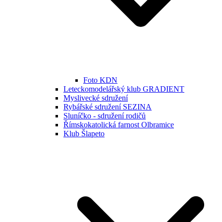
Foto KDN
Leteckomodelářský klub GRADIENT
Myslivecké sdružení
Rybářské sdružení SEZINA
Sluníčko - sdružení rodičů
Římskokatolická farnost Olbramice
Klub Šlapeto