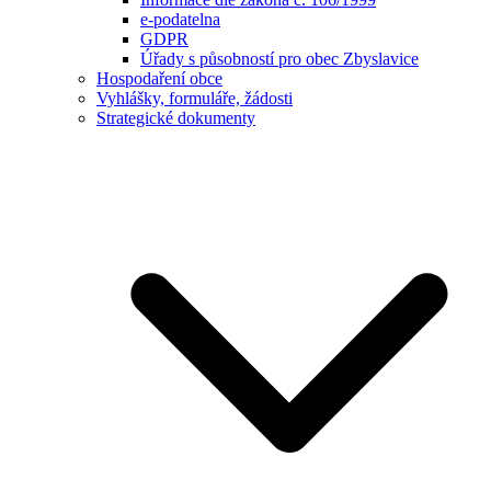
e-podatelna
GDPR
Úřady s působností pro obec Zbyslavice
Hospodaření obce
Vyhlášky, formuláře, žádosti
Strategické dokumenty