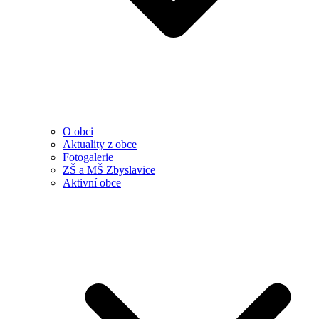
O obci
Aktuality z obce
Fotogalerie
ZŠ a MŠ Zbyslavice
Aktivní obce