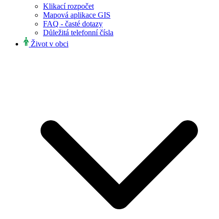
Klikací rozpočet
Mapová aplikace GIS
FAQ - časté dotazy
Důležitá telefonní čísla
Život v obci