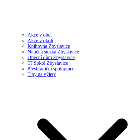
Akce v obci
Akce v okolí
Knihovna Zbyslavice
Naučná stezka Zbyslavice
Obecní dům Zbyslavice
TJ Sokol Zbyslavice
Přeshraniční spolupráce
Tipy na výlety