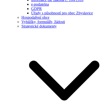
e-podatelna
GDPR
Úřady s působností pro obec Zbyslavice
Hospodaření obce
Vyhlášky, formuláře, žádosti
Strategické dokumenty