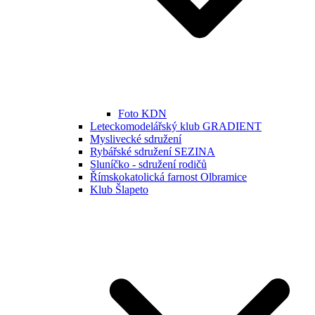
Foto KDN
Leteckomodelářský klub GRADIENT
Myslivecké sdružení
Rybářské sdružení SEZINA
Sluníčko - sdružení rodičů
Římskokatolická farnost Olbramice
Klub Šlapeto