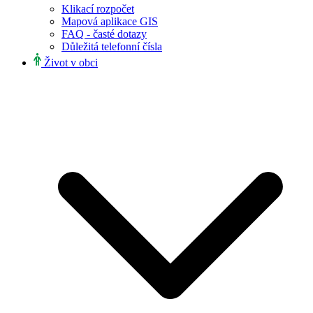
Klikací rozpočet
Mapová aplikace GIS
FAQ - časté dotazy
Důležitá telefonní čísla
Život v obci