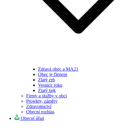
Zdravá obec a MA21
Obec je členem
Zlatý erb
Vesnice roku
Zlatý lajk
Firmy a služby v obci
Projekty, záměry
Zdravotnictví
Obecní rozhlas
Obecní úřad