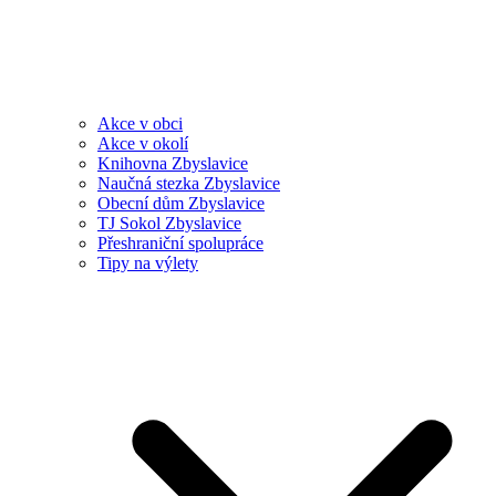
Akce v obci
Akce v okolí
Knihovna Zbyslavice
Naučná stezka Zbyslavice
Obecní dům Zbyslavice
TJ Sokol Zbyslavice
Přeshraniční spolupráce
Tipy na výlety