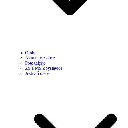
O obci
Aktuality z obce
Fotogalerie
ZŠ a MŠ Zbyslavice
Aktivní obce