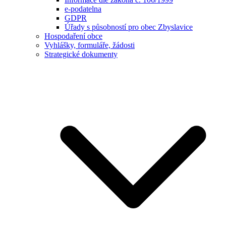
e-podatelna
GDPR
Úřady s působností pro obec Zbyslavice
Hospodaření obce
Vyhlášky, formuláře, žádosti
Strategické dokumenty