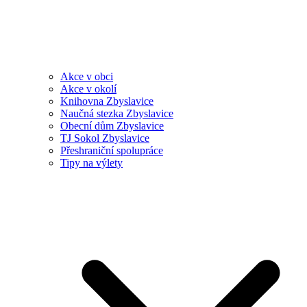
Akce v obci
Akce v okolí
Knihovna Zbyslavice
Naučná stezka Zbyslavice
Obecní dům Zbyslavice
TJ Sokol Zbyslavice
Přeshraniční spolupráce
Tipy na výlety