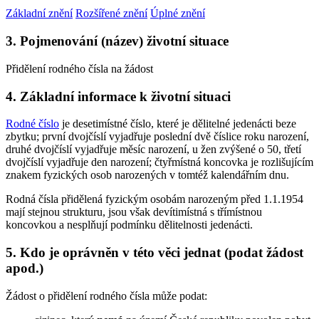
Základní znění
Rozšířené znění
Úplné znění
3. Pojmenování (název) životní situace
Přidělení rodného čísla na žádost
4. Základní informace k životní situaci
Rodné číslo
je desetimístné číslo, které je dělitelné jedenácti beze
zbytku; první dvojčíslí vyjadřuje poslední dvě číslice roku narození,
druhé dvojčíslí vyjadřuje měsíc narození, u žen zvýšené o 50, třetí
dvojčíslí vyjadřuje den narození; čtyřmístná koncovka je rozlišujícím
znakem fyzických osob narozených v tomtéž kalendářním dnu.
Rodná čísla přidělená fyzickým osobám narozeným před 1.1.1954
mají stejnou strukturu, jsou však devítimístná s třímístnou
koncovkou a nesplňují podmínku dělitelnosti jedenácti.
5. Kdo je oprávněn v této věci jednat (podat žádost
apod.)
Žádost o přidělení rodného čísla může podat: