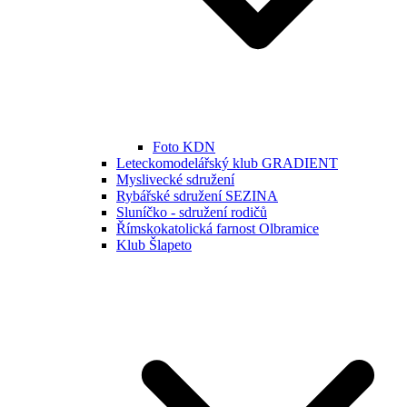
Foto KDN
Leteckomodelářský klub GRADIENT
Myslivecké sdružení
Rybářské sdružení SEZINA
Sluníčko - sdružení rodičů
Římskokatolická farnost Olbramice
Klub Šlapeto