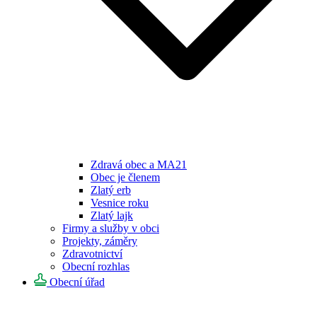
Zdravá obec a MA21
Obec je členem
Zlatý erb
Vesnice roku
Zlatý lajk
Firmy a služby v obci
Projekty, záměry
Zdravotnictví
Obecní rozhlas
Obecní úřad