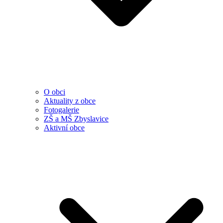
O obci
Aktuality z obce
Fotogalerie
ZŠ a MŠ Zbyslavice
Aktivní obce