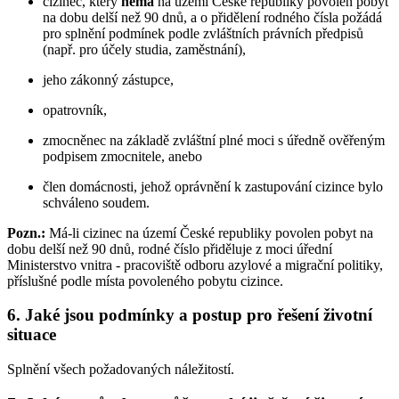
cizinec, který
nemá
na území České republiky povolen pobyt
na dobu delší než 90 dnů, a o přidělení rodného čísla požádá
pro splnění podmínek podle zvláštních právních předpisů
(např. pro účely studia, zaměstnání),
jeho zákonný zástupce,
opatrovník,
zmocněnec na základě zvláštní plné moci s úředně ověřeným
podpisem zmocnitele, anebo
člen domácnosti, jehož oprávnění k zastupování cizince bylo
schváleno soudem.
Pozn.:
Má-li cizinec na území České republiky povolen pobyt na
dobu delší než 90 dnů, rodné číslo přiděluje z moci úřední
Ministerstvo vnitra - pracoviště odboru azylové a migrační politiky,
příslušné podle místa povoleného pobytu cizince.
6. Jaké jsou podmínky a postup pro řešení životní
situace
Splnění všech požadovaných náležitostí.