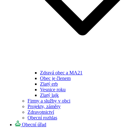
Zdravá obec a MA21
Obec je členem
Zlatý erb
Vesnice roku
Zlatý lajk
Firmy a služby v obci
Projekty, záměry
Zdravotnictví
Obecní rozhlas
Obecní úřad