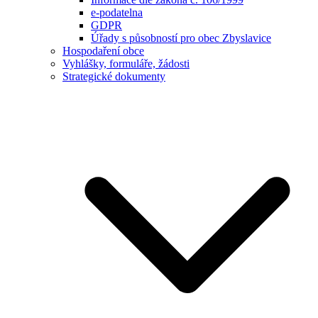
e-podatelna
GDPR
Úřady s působností pro obec Zbyslavice
Hospodaření obce
Vyhlášky, formuláře, žádosti
Strategické dokumenty