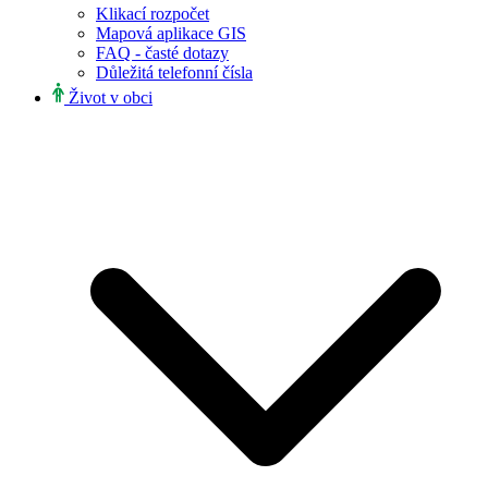
Klikací rozpočet
Mapová aplikace GIS
FAQ - časté dotazy
Důležitá telefonní čísla
Život v obci