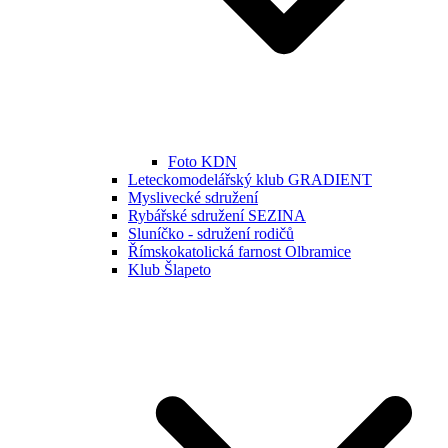
Foto KDN
Leteckomodelářský klub GRADIENT
Myslivecké sdružení
Rybářské sdružení SEZINA
Sluníčko - sdružení rodičů
Římskokatolická farnost Olbramice
Klub Šlapeto