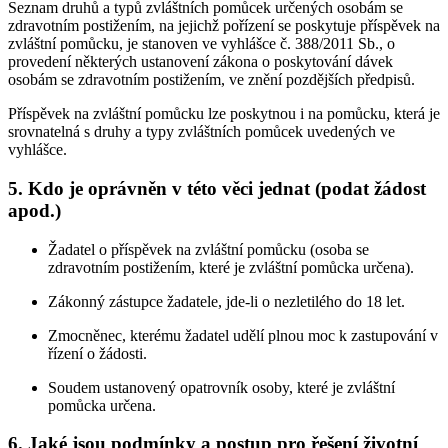
Seznam druhů a typů zvláštních pomůcek určených osobám se
zdravotním postižením, na jejichž pořízení se poskytuje příspěvek na
zvláštní pomůcku, je stanoven ve vyhlášce č. 388/2011 Sb., o
provedení některých ustanovení zákona o poskytování dávek
osobám se zdravotním postižením, ve znění pozdějších předpisů.
Příspěvek na zvláštní pomůcku lze poskytnou i na pomůcku, která je
srovnatelná s druhy a typy zvláštních pomůcek uvedených ve
vyhlášce.
5. Kdo je oprávněn v této věci jednat (podat žádost
apod.)
Žadatel o příspěvek na zvláštní pomůcku (osoba se
zdravotním postižením, které je zvláštní pomůcka určena).
Zákonný zástupce žadatele, jde-li o nezletilého do 18 let.
Zmocněnec, kterému žadatel udělí plnou moc k zastupování v
řízení o žádosti.
Soudem ustanovený opatrovník osoby, které je zvláštní
pomůcka určena.
6. Jaké jsou podmínky a postup pro řešení životní