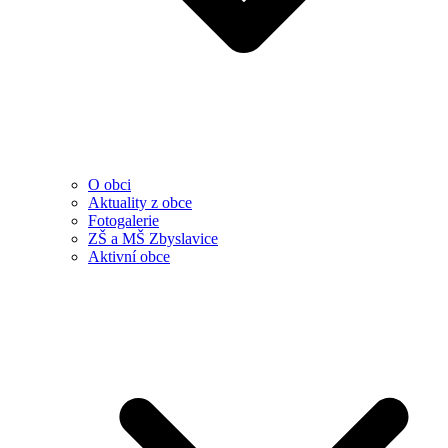
O obci
Aktuality z obce
Fotogalerie
ZŠ a MŠ Zbyslavice
Aktivní obce