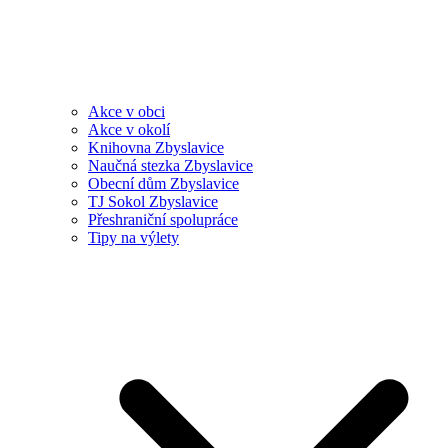
Akce v obci
Akce v okolí
Knihovna Zbyslavice
Naučná stezka Zbyslavice
Obecní dům Zbyslavice
TJ Sokol Zbyslavice
Přeshraniční spolupráce
Tipy na výlety