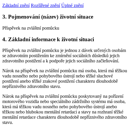
Základní znění
Rozšířené znění
Úplné znění
3. Pojmenování (název) životní situace
Příspěvek na zvláštní pomůcku
4. Základní informace k životní situaci
Příspěvek na zvláštní pomůcku je jednou z dávek určených osobám
se zdravotním postižením ke zmírnění sociálních důsledků jejich
zdravotního postižení a k podpoře jejich sociálního začleňování.
Nárok na příspěvek na zvláštní pomůcku má osoba, která má těžkou
vadu nosného nebo pohybového ústrojí nebo těžké sluchové
postižení anebo těžké zrakové postižení charakteru dlouhodobě
nepříznivého zdravotního stavu.
Nárok na příspěvek na zvláštní pomůcku poskytovaný na pořízení
motorového vozidla nebo speciálního zádržního systému má osoba,
která má těžkou vadu nosného nebo pohybového ústrojí anebo
těžkou nebo hlubokou mentální retardaci a stavy na rozhraní těžké
mentální retardace charakteru dlouhodobě nepříznivého zdravotního
stavu.