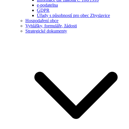
e-podatelna
GDPR
Úřady s působností pro obec Zbyslavice
Hospodaření obce
Vyhlášky, formuláře, žádosti
Strategické dokumenty