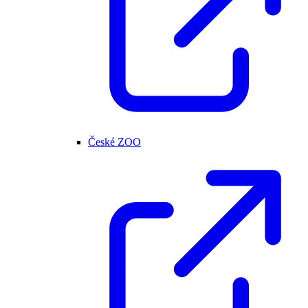
České ZOO