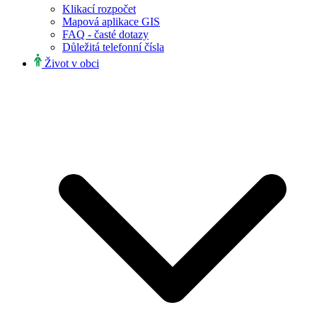
Klikací rozpočet
Mapová aplikace GIS
FAQ - časté dotazy
Důležitá telefonní čísla
Život v obci