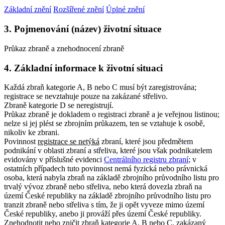
Základní znění
Rozšířené znění
Úplné znění
3. Pojmenování (název) životní situace
Průkaz zbraně a znehodnocení zbraně
4. Základní informace k životní situaci
Každá zbraň kategorie A, B nebo C musí být zaregistrována;
registrace se nevztahuje pouze na zakázané střelivo.
Zbraně kategorie D se neregistrují.
Průkaz zbraně je dokladem o registraci zbraně a je veřejnou listinou
;
nelze si jej plést se zbrojním průkazem, ten se vztahuje k osobě,
nikoliv ke zbrani.
Povinnost
registrace se netýká
zbraní, které jsou předmětem
podnikání v oblasti zbraní a střeliva, které jsou však podnikatelem
evidovány v příslušné evidenci
Centrálního registru zbraní
; v
ostatních případech tuto povinnost nemá fyzická nebo právnická
osoba, která nabyla zbraň na základě zbrojního průvodního listu pro
trvalý vývoz zbraně nebo střeliva, nebo která dovezla zbraň na
území České republiky na základě zbrojního průvodního listu pro
tranzit zbraně nebo střeliva s tím, že ji opět vyveze mimo území
České republiky, anebo ji prováží přes území České republiky.
Znehodnotit nebo zničit
zbraň kategorie A, B nebo C, zakázaný