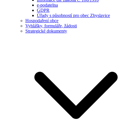
e-podatelna
GDPR
Úřady s působností pro obec Zbyslavice
Hospodaření obce
Vyhlášky, formuláře, žádosti
Strategické dokumenty