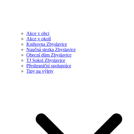
Akce v obci
Akce v okolí
Knihovna Zbyslavice
Naučná stezka Zbyslavice
Obecní dům Zbyslavice
TJ Sokol Zbyslavice
Přeshraniční spolupráce
Tipy na výlety