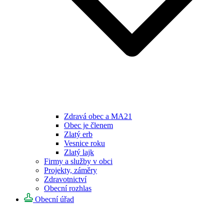
Zdravá obec a MA21
Obec je členem
Zlatý erb
Vesnice roku
Zlatý lajk
Firmy a služby v obci
Projekty, záměry
Zdravotnictví
Obecní rozhlas
Obecní úřad