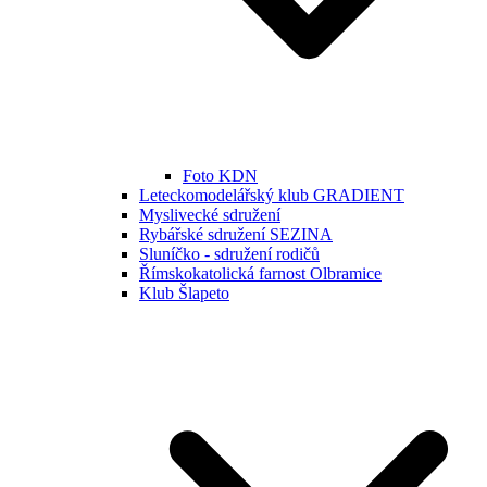
Foto KDN
Leteckomodelářský klub GRADIENT
Myslivecké sdružení
Rybářské sdružení SEZINA
Sluníčko - sdružení rodičů
Římskokatolická farnost Olbramice
Klub Šlapeto