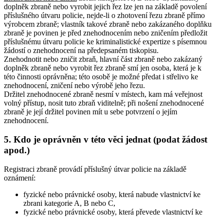
doplněk zbraně nebo vyrobit jejich řez lze jen na základě povolení
příslušného útvaru policie, nejde-li o zhotovení řezu zbraně přímo
výrobcem zbraně
; vlastník takové zbraně nebo zakázaného doplňku
zbraně je povinen je před znehodnocením nebo zničením předložit
příslušnému útvaru policie ke kriminalistické expertize s písemnou
žádostí o znehodnocení na předepsaném tiskopisu
.
Znehodnotit nebo zničit zbraň, hlavní část zbraně nebo zakázaný
doplněk zbraně nebo vyrobit řez zbraně smí jen osoba, která je k
této činnosti oprávněna; této osobě je možné předat i střelivo ke
znehodnocení, zničení nebo výrobě jeho řezu
.
Držitel znehodnocené zbraně nesmí v místech, kam má veřejnost
volný přístup, nosit tuto zbraň viditelně; při nošení znehodnocené
zbraně je její držitel povinen mít u sebe potvrzení o jejím
znehodnocení.
5. Kdo je oprávněn v této věci jednat (podat žádost
apod.)
Registraci zbraně provádí příslušný útvar policie na základě
oznámení:
fyzické nebo právnické osoby, která nabude vlastnictví ke
zbrani kategorie A, B nebo C,
fyzické nebo právnické osoby, která převede vlastnictví ke