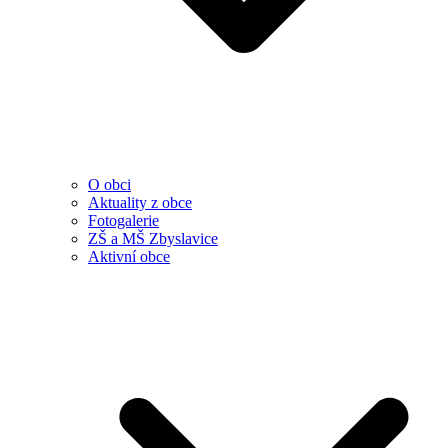
O obci
Aktuality z obce
Fotogalerie
ZŠ a MŠ Zbyslavice
Aktivní obce