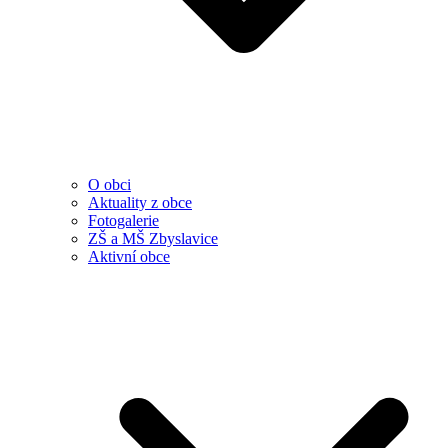
O obci
Aktuality z obce
Fotogalerie
ZŠ a MŠ Zbyslavice
Aktivní obce