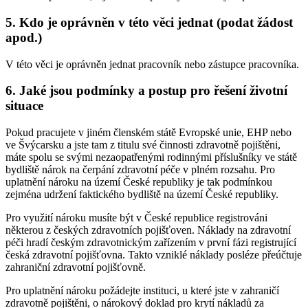
5. Kdo je oprávněn v této věci jednat (podat žádost
apod.)
V této věci je oprávněn jednat pracovník nebo zástupce pracovníka.
6. Jaké jsou podmínky a postup pro řešení životní
situace
Pokud pracujete v jiném členském státě Evropské unie, EHP nebo
ve Švýcarsku a jste tam z titulu své činnosti zdravotně pojištěni,
máte spolu se svými nezaopatřenými rodinnými příslušníky ve státě
bydliště nárok na čerpání zdravotní péče v plném rozsahu. Pro
uplatnění nároku na území České republiky je tak podmínkou
zejména udržení faktického bydliště na území České republiky.
Pro využití nároku musíte být v České republice registrováni
některou z českých zdravotních pojišťoven. Náklady na zdravotní
péči hradí českým zdravotnickým zařízením v první fázi registrující
česká zdravotní pojišťovna. Takto vzniklé náklady posléze přeúčtuje
zahraniční zdravotní pojišťovně.
Pro uplatnění nároku požádejte instituci, u které jste v zahraničí
zdravotně pojištěni, o nárokový doklad pro krytí nákladů za