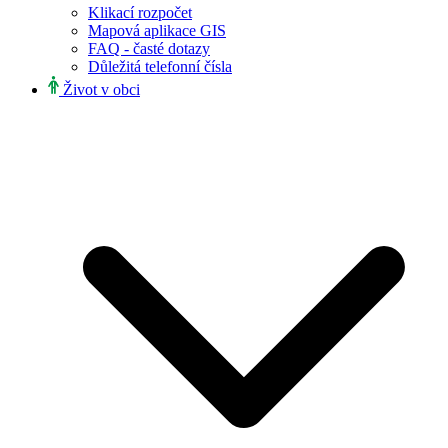
Klikací rozpočet
Mapová aplikace GIS
FAQ - časté dotazy
Důležitá telefonní čísla
Život v obci