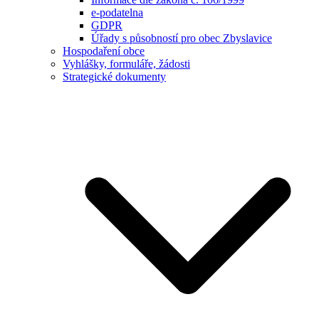
e-podatelna
GDPR
Úřady s působností pro obec Zbyslavice
Hospodaření obce
Vyhlášky, formuláře, žádosti
Strategické dokumenty