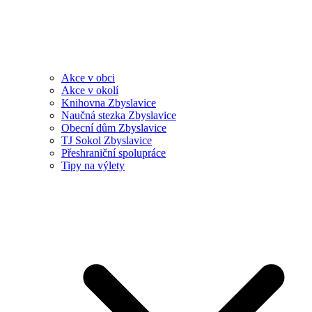
Akce v obci
Akce v okolí
Knihovna Zbyslavice
Naučná stezka Zbyslavice
Obecní dům Zbyslavice
TJ Sokol Zbyslavice
Přeshraniční spolupráce
Tipy na výlety