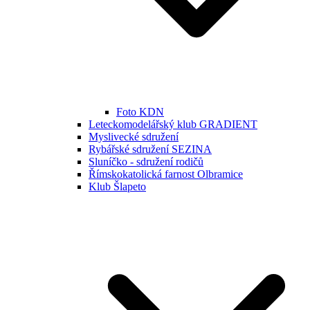
Foto KDN
Leteckomodelářský klub GRADIENT
Myslivecké sdružení
Rybářské sdružení SEZINA
Sluníčko - sdružení rodičů
Římskokatolická farnost Olbramice
Klub Šlapeto