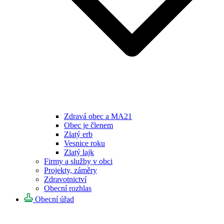
Zdravá obec a MA21
Obec je členem
Zlatý erb
Vesnice roku
Zlatý lajk
Firmy a služby v obci
Projekty, záměry
Zdravotnictví
Obecní rozhlas
Obecní úřad