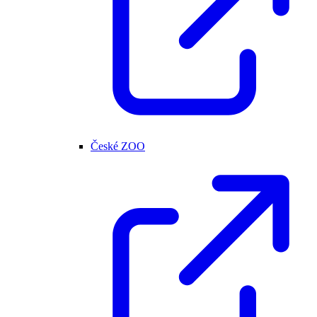
České ZOO