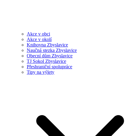
Akce v obci
Akce v okolí
Knihovna Zbyslavice
Naučná stezka Zbyslavice
Obecní dům Zbyslavice
TJ Sokol Zbyslavice
Přeshraniční spolupráce
Tipy na výlety