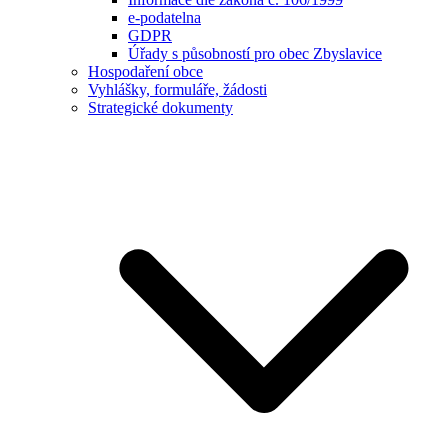
e-podatelna
GDPR
Úřady s působností pro obec Zbyslavice
Hospodaření obce
Vyhlášky, formuláře, žádosti
Strategické dokumenty