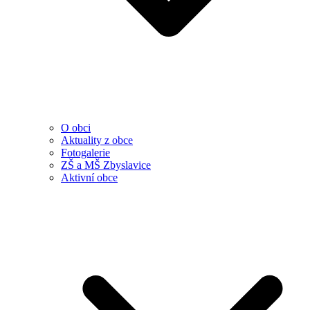
O obci
Aktuality z obce
Fotogalerie
ZŠ a MŠ Zbyslavice
Aktivní obce