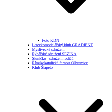
Foto KDN
Leteckomodelářský klub GRADIENT
Myslivecké sdružení
Rybářské sdružení SEZINA
Sluníčko - sdružení rodičů
Římskokatolická farnost Olbramice
Klub Šlapeto