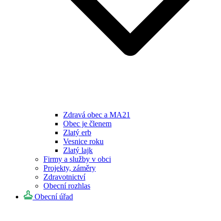
Zdravá obec a MA21
Obec je členem
Zlatý erb
Vesnice roku
Zlatý lajk
Firmy a služby v obci
Projekty, záměry
Zdravotnictví
Obecní rozhlas
Obecní úřad