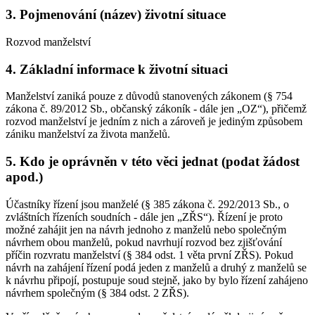
3. Pojmenování (název) životní situace
Rozvod manželství
4. Základní informace k životní situaci
Manželství zaniká pouze z důvodů stanovených zákonem (§ 754
zákona č. 89/2012 Sb., občanský zákoník - dále jen „OZ“), přičemž
rozvod manželství je jedním z nich a zároveň je jediným způsobem
zániku manželství za života manželů.
5. Kdo je oprávněn v této věci jednat (podat žádost
apod.)
Účastníky řízení jsou manželé (§ 385 zákona č. 292/2013 Sb., o
zvláštních řízeních soudních - dále jen „ZŘS“). Řízení je proto
možné zahájit jen na návrh jednoho z manželů nebo společným
návrhem obou manželů, pokud navrhují rozvod bez zjišťování
příčin rozvratu manželství (§ 384 odst. 1 věta první ZŘS). Pokud
návrh na zahájení řízení podá jeden z manželů a druhý z manželů se
k návrhu připojí, postupuje soud stejně, jako by bylo řízení zahájeno
návrhem společným (§ 384 odst. 2 ZŘS).