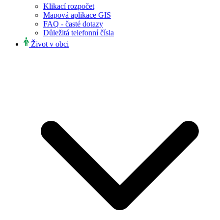
Klikací rozpočet
Mapová aplikace GIS
FAQ - časté dotazy
Důležitá telefonní čísla
Život v obci