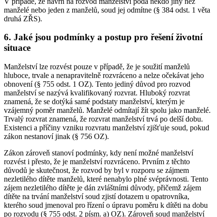
V případě, že návrh na rozvod manželství podá někdo jiný než
manželé nebo jeden z manželů, soud jej odmítne (§ 384 odst. 1 věta
druhá ZŘS).
6. Jaké jsou podmínky a postup pro řešení životní
situace
Manželství lze rozvést pouze v případě, že je soužití manželů
hluboce, trvale a nenapravitelně rozvráceno a nelze očekávat jeho
obnovení (§ 755 odst. 1 OZ). Tento jediný důvod pro rozvod
manželství se nazývá kvalifikovaný rozvrat. Hluboký rozvrat
znamená, že se dotýká samé podstaty manželství, kterým je
vzájemný poměr manželů. Manželé odmítají žít spolu jako manželé.
Trvalý rozvrat znamená, že rozvrat manželství trvá po delší dobu.
Existenci a příčiny vzniku rozvratu manželství zjišťuje soud, pokud
zákon nestanoví jinak (§ 756 OZ).
Zákon zároveň stanoví podmínky, kdy není možné manželství
rozvést i přesto, že je manželství rozvráceno. Prvním z těchto
důvodů je skutečnost, že rozvod by byl v rozporu se zájmem
nezletilého dítěte manželů, které nenabylo plné svéprávnosti. Tento
zájem nezletilého dítěte je dán zvláštními důvody, přičemž zájem
dítěte na trvání manželství soud zjistí dotazem u opatrovníka,
kterého soud jmenoval pro řízení o úpravu poměru k dítěti na dobu
po rozvodu (§ 755 odst. 2 písm. a) OZ). Zároveň soud manželství