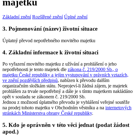
majetku
Základní znění
Rozšířené znění
Úplné znění
3. Pojmenování (název) životní situace
Úplatný převod nepotřebného movitého majetku
4. Základní informace k životní situaci
Po vyřazení movitého majetku z užívání a prohlášení o jeho
nepotřebnosti je tento majetek dle
zákona č. 219/2000 Sb., o
majetku České republiky a jejím vystupování v právních vztazích,
ve znění pozdějších předpisů
, nabízen k převodu dalším
organizačním složkám státu. Neprojeví-li žádná zájem, je majetek
prohlášen za trvale nepotřebný a dále je s tímto majetkem nakládáno
opět v souladu se zákonem č. 219/2000 Sb.
Jednou z možností úplatného převodu je vyhlášení veřejné soutěže
na prodej tohoto majetku v Obchodním věstníku a na
internetových
stránkách Ministerstva obrany České republiky
.
5. Kdo je oprávněn v této věci jednat (podat žádost
apod.)