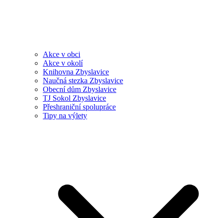
Akce v obci
Akce v okolí
Knihovna Zbyslavice
Naučná stezka Zbyslavice
Obecní dům Zbyslavice
TJ Sokol Zbyslavice
Přeshraniční spolupráce
Tipy na výlety