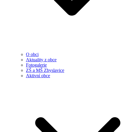
O obci
Aktuality z obce
Fotogalerie
ZŠ a MŠ Zbyslavice
Aktivní obce