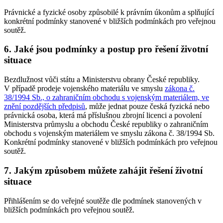
Právnické a fyzické osoby způsobilé k právním úkonům a splňující
konkrétní podmínky stanovené v bližších podmínkách pro veřejnou
soutěž.
6. Jaké jsou podmínky a postup pro řešení životní
situace
Bezdlužnost vůči státu a Ministerstvu obrany České republiky.
V případě prodeje vojenského materiálu ve smyslu
zákona č.
38/1994 Sb., o zahraničním obchodu s vojenským materiálem, ve
znění pozdějších předpisů
, může jednat pouze česká fyzická nebo
právnická osoba, která má příslušnou zbrojní licenci a povolení
Ministerstva průmyslu a obchodu České republiky o zahraničním
obchodu s vojenským materiálem ve smyslu zákona č. 38/1994 Sb.
Konkrétní podmínky stanovené v bližších podmínkách pro veřejnou
soutěž.
7. Jakým způsobem můžete zahájit řešení životní
situace
Přihlášením se do veřejné soutěže dle podmínek stanovených v
bližších podmínkách pro veřejnou soutěž.