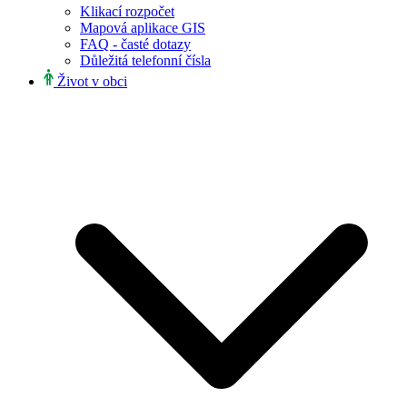
Klikací rozpočet
Mapová aplikace GIS
FAQ - časté dotazy
Důležitá telefonní čísla
Život v obci