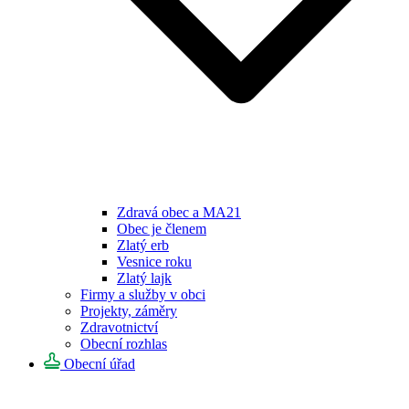
Zdravá obec a MA21
Obec je členem
Zlatý erb
Vesnice roku
Zlatý lajk
Firmy a služby v obci
Projekty, záměry
Zdravotnictví
Obecní rozhlas
Obecní úřad