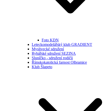
Foto KDN
Leteckomodelářský klub GRADIENT
Myslivecké sdružení
Rybářské sdružení SEZINA
Sluníčko - sdružení rodičů
Římskokatolická farnost Olbramice
Klub Šlapeto