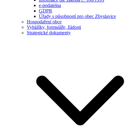
e-podatelna
GDPR
Úřady s působností pro obec Zbyslavice
Hospodaření obce
Vyhlášky, formuláře, žádosti
Strategické dokumenty