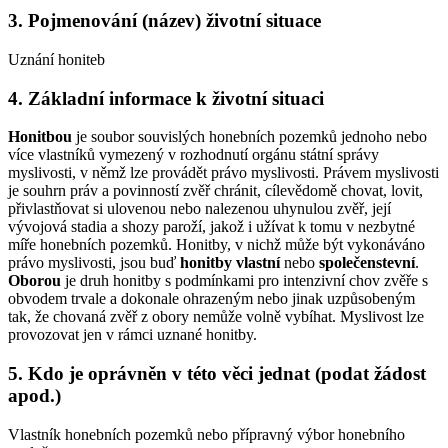
3. Pojmenování (název) životní situace
Uznání honiteb
4. Základní informace k životní situaci
Honitbou
je soubor souvislých honebních pozemků jednoho nebo
více vlastníků vymezený v rozhodnutí orgánu státní správy
myslivosti, v němž lze provádět právo myslivosti. Právem myslivosti
je souhrn práv a povinností zvěř chránit, cílevědomě chovat, lovit,
přivlastňovat si ulovenou nebo nalezenou uhynulou zvěř, její
vývojová stadia a shozy paroží, jakož i užívat k tomu v nezbytné
míře honebních pozemků. Honitby, v nichž může být vykonáváno
právo myslivosti, jsou buď
honitby vlastní
nebo
společenstevní
.
Oborou
je druh honitby s podmínkami pro intenzivní chov zvěře s
obvodem trvale a dokonale ohrazeným nebo jinak uzpůsobeným
tak, že chovaná zvěř z obory nemůže volně vybíhat. Myslivost lze
provozovat jen v rámci uznané honitby.
5. Kdo je oprávněn v této věci jednat (podat žádost
apod.)
Vlastník honebních pozemků nebo přípravný výbor honebního