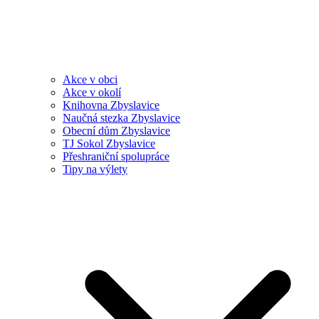
Akce v obci
Akce v okolí
Knihovna Zbyslavice
Naučná stezka Zbyslavice
Obecní dům Zbyslavice
TJ Sokol Zbyslavice
Přeshraniční spolupráce
Tipy na výlety