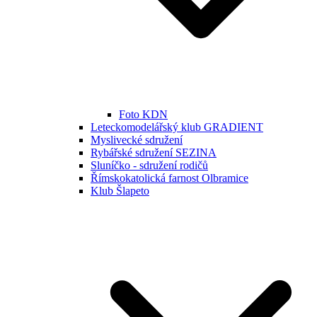
Foto KDN
Leteckomodelářský klub GRADIENT
Myslivecké sdružení
Rybářské sdružení SEZINA
Sluníčko - sdružení rodičů
Římskokatolická farnost Olbramice
Klub Šlapeto