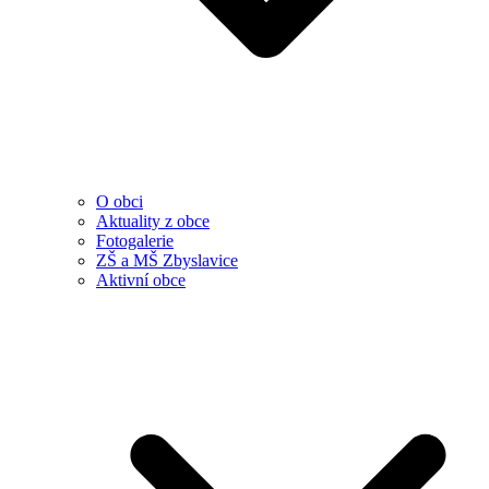
O obci
Aktuality z obce
Fotogalerie
ZŠ a MŠ Zbyslavice
Aktivní obce