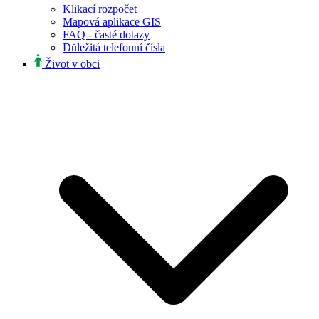
Klikací rozpočet
Mapová aplikace GIS
FAQ - časté dotazy
Důležitá telefonní čísla
Život v obci