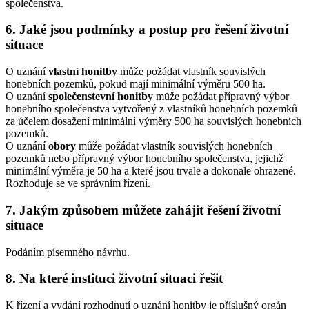
společenstva.
6. Jaké jsou podmínky a postup pro řešení životní
situace
O uznání
vlastní honitby
může požádat vlastník souvislých
honebních pozemků, pokud mají minimální výměru 500 ha.
O uznání
společenstevní honitby
může požádat přípravný výbor
honebního společenstva vytvořený z vlastníků honebních pozemků
za účelem dosažení minimální výměry 500 ha souvislých honebních
pozemků.
O uznání
obory
může požádat vlastník souvislých honebních
pozemků nebo přípravný výbor honebního společenstva, jejichž
minimální výměra je 50 ha a které jsou trvale a dokonale ohrazené.
Rozhoduje se ve správním řízení.
7. Jakým způsobem můžete zahájit řešení životní
situace
Podáním písemného návrhu.
8. Na které instituci životní situaci řešit
K řízení a vydání rozhodnutí o uznání honitby je příslušný orgán