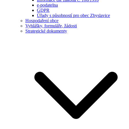
e-podatelna
GDPR
Úřady s působností pro obec Zbyslavice
Hospodaření obce
Vyhlášky, formuláře, žádosti
Strategické dokumenty