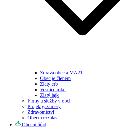
Zdravá obec a MA21
Obec je členem
Zlatý erb
Vesnice roku
Zlatý lajk
Firmy a služby v obci
Projekty, záměry
Zdravotnictví
Obecní rozhlas
Obecní úřad