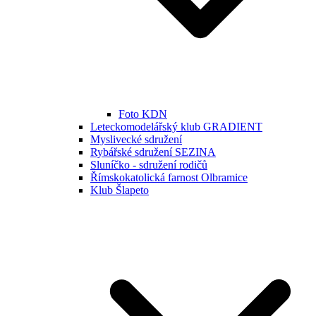
Foto KDN
Leteckomodelářský klub GRADIENT
Myslivecké sdružení
Rybářské sdružení SEZINA
Sluníčko - sdružení rodičů
Římskokatolická farnost Olbramice
Klub Šlapeto