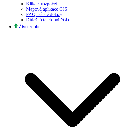
Klikací rozpočet
Mapová aplikace GIS
FAQ - časté dotazy
Důležitá telefonní čísla
Život v obci