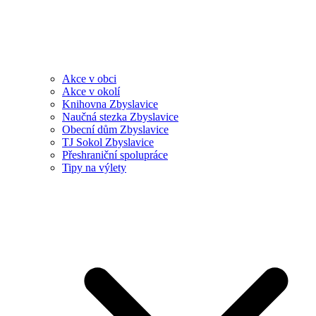
Akce v obci
Akce v okolí
Knihovna Zbyslavice
Naučná stezka Zbyslavice
Obecní dům Zbyslavice
TJ Sokol Zbyslavice
Přeshraniční spolupráce
Tipy na výlety