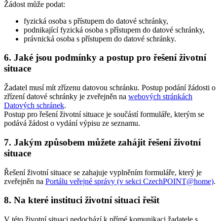
Žádost může podat:
fyzická osoba s přístupem do datové schránky,
podnikající fyzická osoba s přístupem do datové schránky,
právnická osoba s přístupem do datové schránky.
6. Jaké jsou podmínky a postup pro řešení životní
situace
Žadatel musí mít zřízenu datovou schránku. Postup podání žádosti o
zřízení datové schránky je zveřejněn na
webových stránkách
Datových schránek
.
Postup pro řešení životní situace je součástí formuláře, kterým se
podává žádost o vydání výpisu ze seznamu.
7. Jakým způsobem můžete zahájit řešení životní
situace
Řešení životní situace se zahajuje vyplněním formuláře, který je
zveřejněn na
Portálu veřejné správy (v sekci CzechPOINT@home)
.
8. Na které instituci životní situaci řešit
V této životní situaci nedochází k přímé komunikaci žadatele s