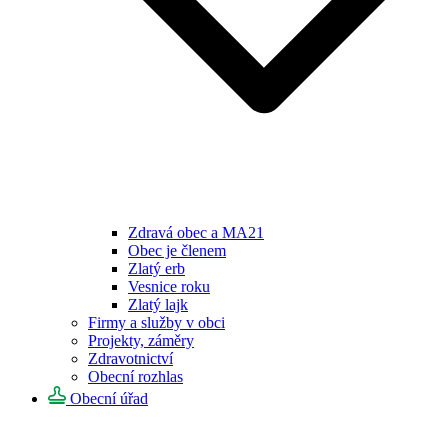
Zdravá obec a MA21
Obec je členem
Zlatý erb
Vesnice roku
Zlatý lajk
Firmy a služby v obci
Projekty, záměry
Zdravotnictví
Obecní rozhlas
Obecní úřad