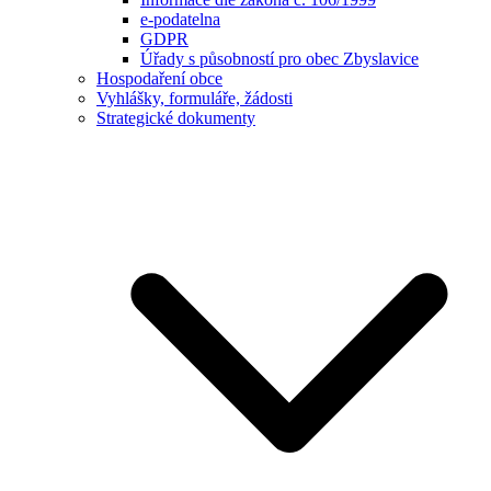
e-podatelna
GDPR
Úřady s působností pro obec Zbyslavice
Hospodaření obce
Vyhlášky, formuláře, žádosti
Strategické dokumenty