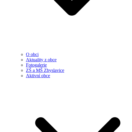
O obci
Aktuality z obce
Fotogalerie
ZŠ a MŠ Zbyslavice
Aktivní obce