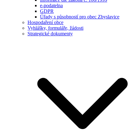
e-podatelna
GDPR
Úřady s působností pro obec Zbyslavice
Hospodaření obce
Vyhlášky, formuláře, žádosti
Strategické dokumenty