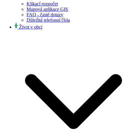
Klikací rozpočet
Mapová aplikace GIS
FAQ - časté dotazy
Důležitá telefonní čísla
Život v obci