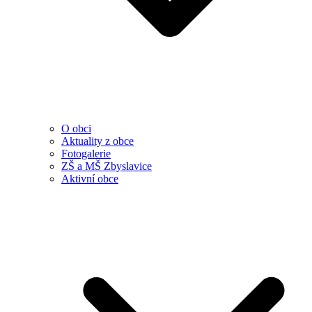
O obci
Aktuality z obce
Fotogalerie
ZŠ a MŠ Zbyslavice
Aktivní obce