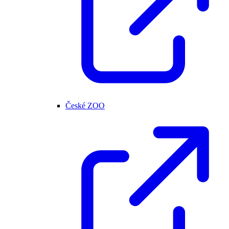
České ZOO