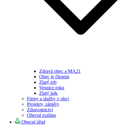
Zdravá obec a MA21
Obec je členem
Zlatý erb
Vesnice roku
Zlatý lajk
Firmy a služby v obci
Projekty, záměry
Zdravotnictví
Obecní rozhlas
Obecní úřad