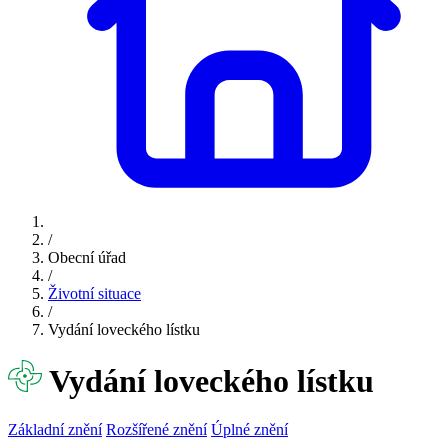
/
Obecní úřad
/
Životní situace
/
Vydání loveckého lístku
Vydání loveckého lístku
Základní znění
Rozšířené znění
Úplné znění