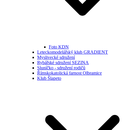
Foto KDN
Leteckomodelářský klub GRADIENT
Myslivecké sdružení
Rybářské sdružení SEZINA
Sluníčko - sdružení rodičů
Římskokatolická farnost Olbramice
Klub Šlapeto