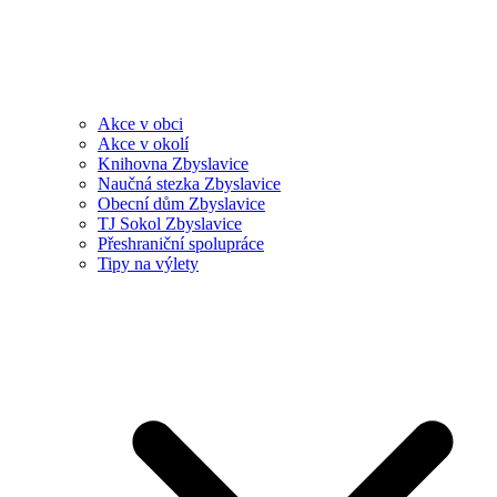
Akce v obci
Akce v okolí
Knihovna Zbyslavice
Naučná stezka Zbyslavice
Obecní dům Zbyslavice
TJ Sokol Zbyslavice
Přeshraniční spolupráce
Tipy na výlety