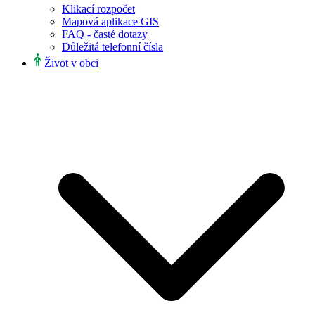
Klikací rozpočet
Mapová aplikace GIS
FAQ - časté dotazy
Důležitá telefonní čísla
Život v obci