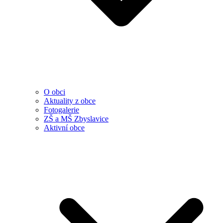
O obci
Aktuality z obce
Fotogalerie
ZŠ a MŠ Zbyslavice
Aktivní obce