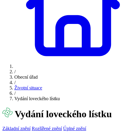
/
Obecní úřad
/
Životní situace
/
Vydání loveckého lístku
Vydání loveckého lístku
Základní znění
Rozšířené znění
Úplné znění