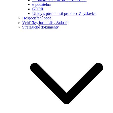
e-podatelna
GDPR
Úřady s působností pro obec Zbyslavice
Hospodaření obce
Vyhlášky, formuláře, žádosti
Strategické dokumenty