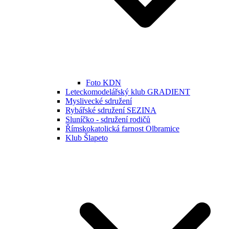
Foto KDN
Leteckomodelářský klub GRADIENT
Myslivecké sdružení
Rybářské sdružení SEZINA
Sluníčko - sdružení rodičů
Římskokatolická farnost Olbramice
Klub Šlapeto