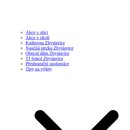
Akce v obci
Akce v okolí
Knihovna Zbyslavice
Naučná stezka Zbyslavice
Obecní dům Zbyslavice
TJ Sokol Zbyslavice
Přeshraniční spolupráce
Tipy na výlety