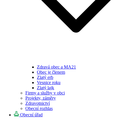
Zdravá obec a MA21
Obec je členem
Zlatý erb
Vesnice roku
Zlatý lajk
Firmy a služby v obci
Projekty, záměry
Zdravotnictví
Obecní rozhlas
Obecní úřad