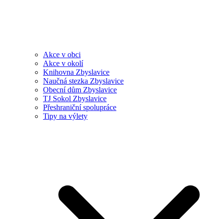
Akce v obci
Akce v okolí
Knihovna Zbyslavice
Naučná stezka Zbyslavice
Obecní dům Zbyslavice
TJ Sokol Zbyslavice
Přeshraniční spolupráce
Tipy na výlety