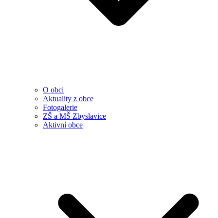
O obci
Aktuality z obce
Fotogalerie
ZŠ a MŠ Zbyslavice
Aktivní obce