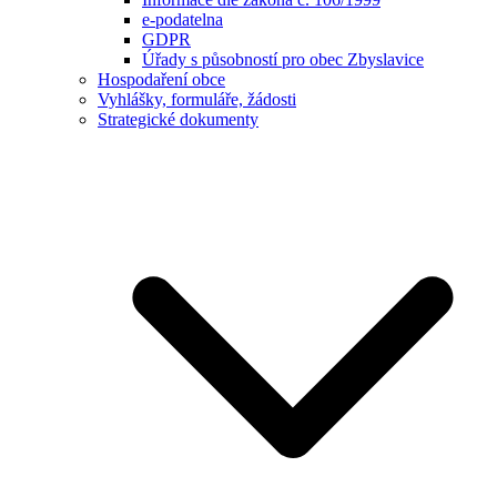
e-podatelna
GDPR
Úřady s působností pro obec Zbyslavice
Hospodaření obce
Vyhlášky, formuláře, žádosti
Strategické dokumenty