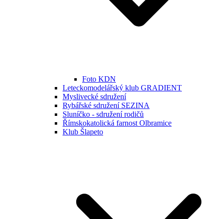
Foto KDN
Leteckomodelářský klub GRADIENT
Myslivecké sdružení
Rybářské sdružení SEZINA
Sluníčko - sdružení rodičů
Římskokatolická farnost Olbramice
Klub Šlapeto