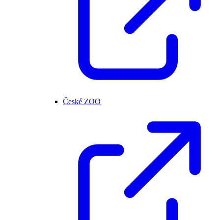
České ZOO