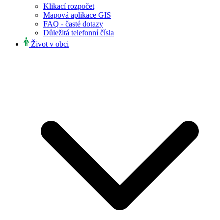
Klikací rozpočet
Mapová aplikace GIS
FAQ - časté dotazy
Důležitá telefonní čísla
Život v obci