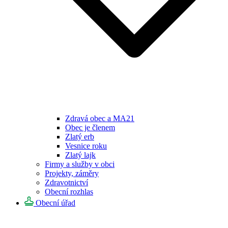
Zdravá obec a MA21
Obec je členem
Zlatý erb
Vesnice roku
Zlatý lajk
Firmy a služby v obci
Projekty, záměry
Zdravotnictví
Obecní rozhlas
Obecní úřad