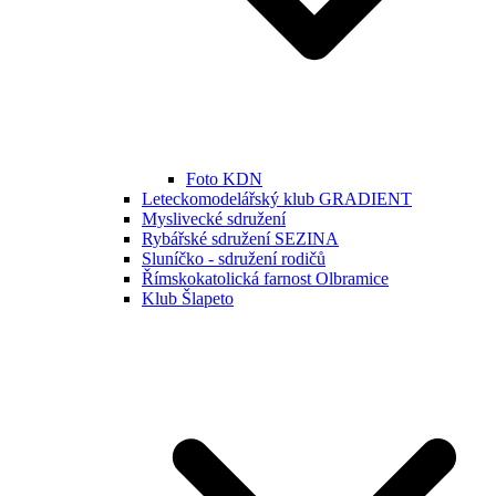
Foto KDN
Leteckomodelářský klub GRADIENT
Myslivecké sdružení
Rybářské sdružení SEZINA
Sluníčko - sdružení rodičů
Římskokatolická farnost Olbramice
Klub Šlapeto