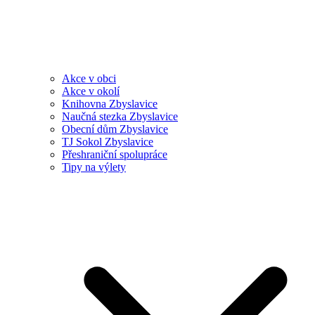
Akce v obci
Akce v okolí
Knihovna Zbyslavice
Naučná stezka Zbyslavice
Obecní dům Zbyslavice
TJ Sokol Zbyslavice
Přeshraniční spolupráce
Tipy na výlety