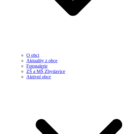
O obci
Aktuality z obce
Fotogalerie
ZŠ a MŠ Zbyslavice
Aktivní obce