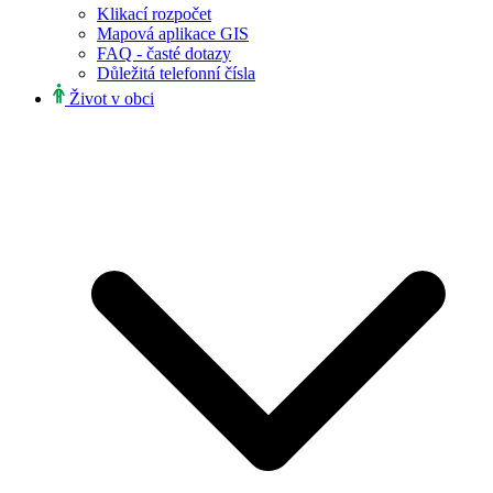
Klikací rozpočet
Mapová aplikace GIS
FAQ - časté dotazy
Důležitá telefonní čísla
Život v obci