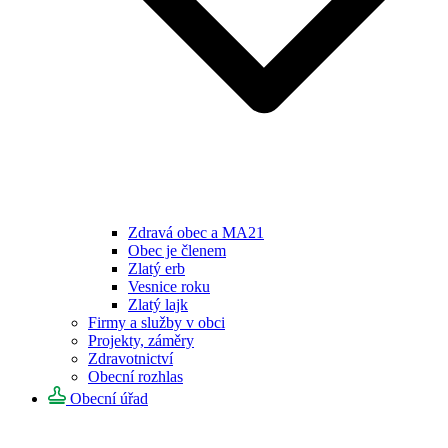
Zdravá obec a MA21
Obec je členem
Zlatý erb
Vesnice roku
Zlatý lajk
Firmy a služby v obci
Projekty, záměry
Zdravotnictví
Obecní rozhlas
Obecní úřad