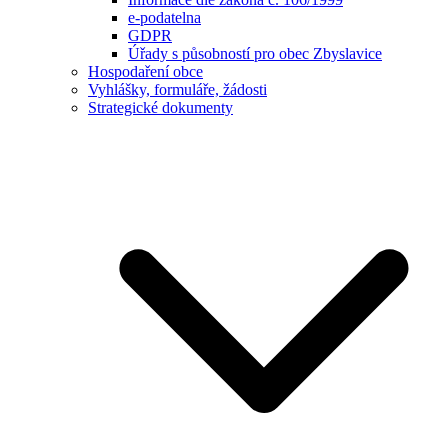
e-podatelna
GDPR
Úřady s působností pro obec Zbyslavice
Hospodaření obce
Vyhlášky, formuláře, žádosti
Strategické dokumenty