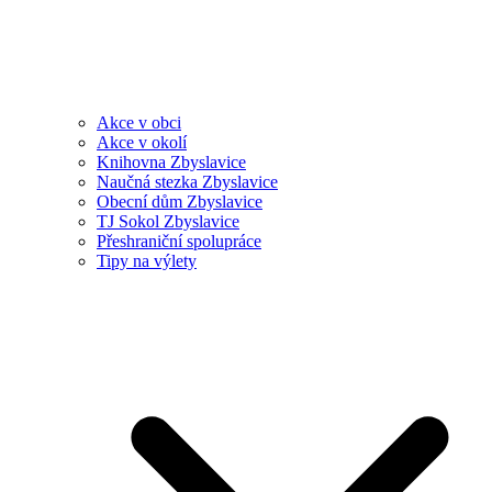
Akce v obci
Akce v okolí
Knihovna Zbyslavice
Naučná stezka Zbyslavice
Obecní dům Zbyslavice
TJ Sokol Zbyslavice
Přeshraniční spolupráce
Tipy na výlety