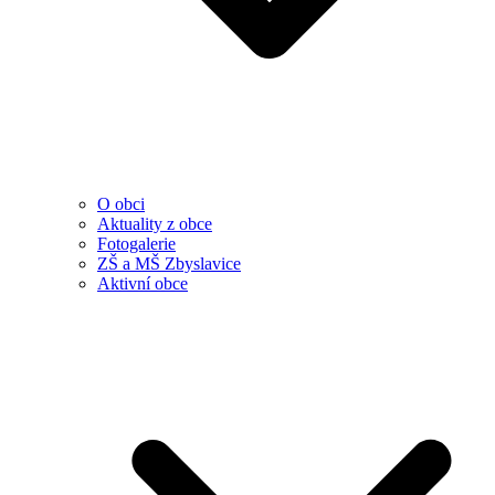
O obci
Aktuality z obce
Fotogalerie
ZŠ a MŠ Zbyslavice
Aktivní obce