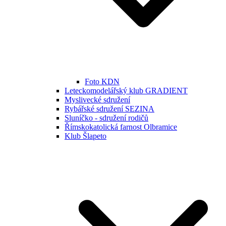
Foto KDN
Leteckomodelářský klub GRADIENT
Myslivecké sdružení
Rybářské sdružení SEZINA
Sluníčko - sdružení rodičů
Římskokatolická farnost Olbramice
Klub Šlapeto