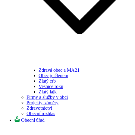
Zdravá obec a MA21
Obec je členem
Zlatý erb
Vesnice roku
Zlatý lajk
Firmy a služby v obci
Projekty, záměry
Zdravotnictví
Obecní rozhlas
Obecní úřad