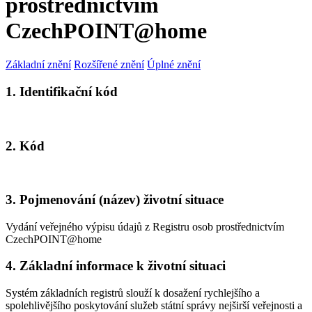
prostřednictvím
CzechPOINT@home
Základní znění
Rozšířené znění
Úplné znění
1. Identifikační kód
2. Kód
3. Pojmenování (název) životní situace
Vydání veřejného výpisu údajů z Registru osob prostřednictvím
CzechPOINT@home
4. Základní informace k životní situaci
Systém základních registrů slouží k dosažení rychlejšího a
spolehlivějšího poskytování služeb státní správy nejširší veřejnosti a