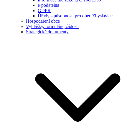
e-podatelna
GDPR
Úřady s působností pro obec Zbyslavice
Hospodaření obce
Vyhlášky, formuláře, žádosti
Strategické dokumenty