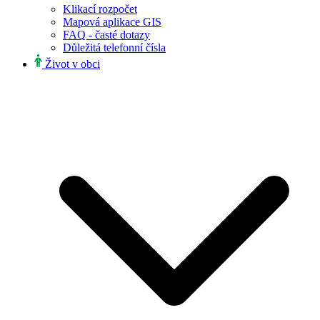
Klikací rozpočet
Mapová aplikace GIS
FAQ - časté dotazy
Důležitá telefonní čísla
Život v obci