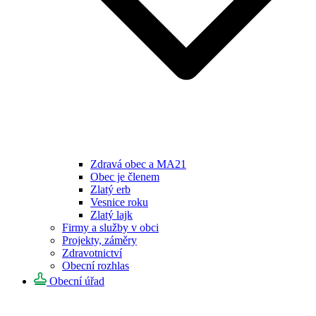
Zdravá obec a MA21
Obec je členem
Zlatý erb
Vesnice roku
Zlatý lajk
Firmy a služby v obci
Projekty, záměry
Zdravotnictví
Obecní rozhlas
Obecní úřad