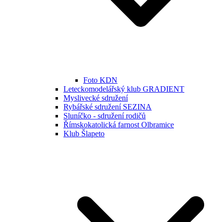
Foto KDN
Leteckomodelářský klub GRADIENT
Myslivecké sdružení
Rybářské sdružení SEZINA
Sluníčko - sdružení rodičů
Římskokatolická farnost Olbramice
Klub Šlapeto