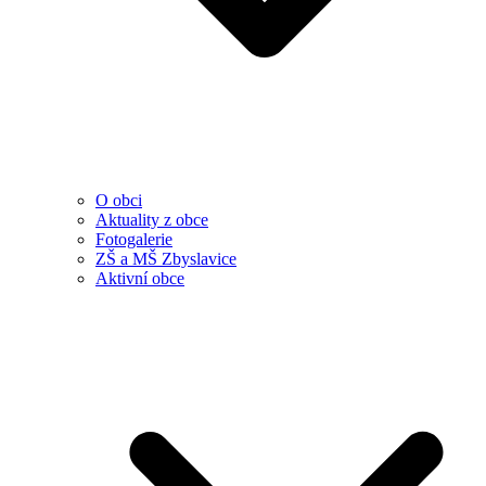
O obci
Aktuality z obce
Fotogalerie
ZŠ a MŠ Zbyslavice
Aktivní obce