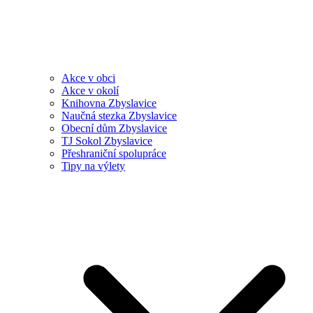
Akce v obci
Akce v okolí
Knihovna Zbyslavice
Naučná stezka Zbyslavice
Obecní dům Zbyslavice
TJ Sokol Zbyslavice
Přeshraniční spolupráce
Tipy na výlety