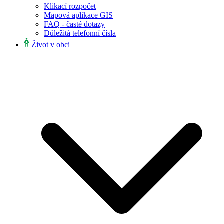
Klikací rozpočet
Mapová aplikace GIS
FAQ - časté dotazy
Důležitá telefonní čísla
Život v obci