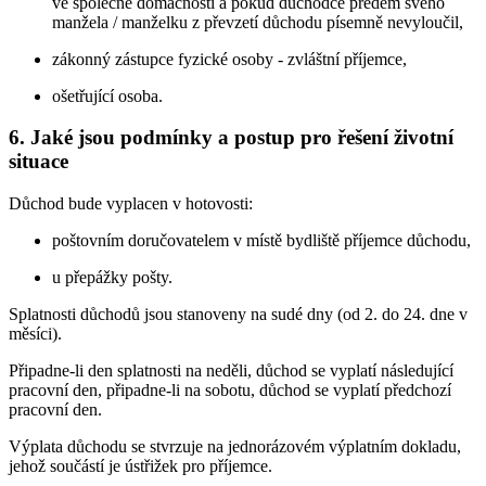
ve společné domácnosti a pokud důchodce předem svého
manžela / manželku z převzetí důchodu písemně nevyloučil,
zákonný zástupce fyzické osoby - zvláštní příjemce,
ošetřující osoba.
6. Jaké jsou podmínky a postup pro řešení životní
situace
Důchod bude vyplacen v hotovosti:
poštovním doručovatelem v místě bydliště příjemce důchodu,
u přepážky pošty.
Splatnosti důchodů jsou stanoveny na sudé dny (od 2. do 24. dne v
měsíci).
Připadne-li den splatnosti na neděli, důchod se vyplatí následující
pracovní den, připadne-li na sobotu, důchod se vyplatí předchozí
pracovní den.
Výplata důchodu se stvrzuje na jednorázovém výplatním dokladu,
jehož součástí je ústřižek pro příjemce.