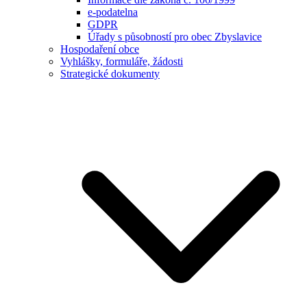
e-podatelna
GDPR
Úřady s působností pro obec Zbyslavice
Hospodaření obce
Vyhlášky, formuláře, žádosti
Strategické dokumenty