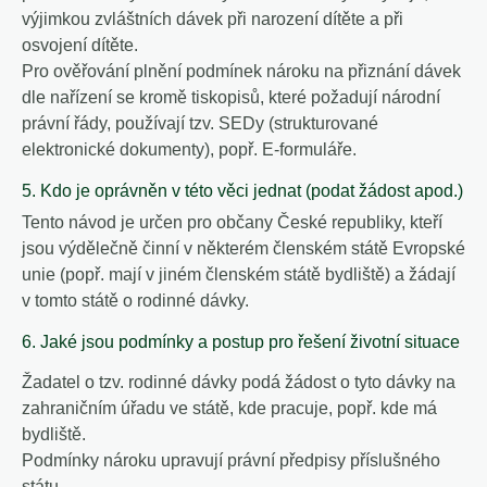
výjimkou zvláštních dávek při narození dítěte a při
osvojení dítěte.
Pro ověřování plnění podmínek nároku na přiznání dávek
dle nařízení se kromě tiskopisů, které požadují národní
právní řády, používají tzv. SEDy (strukturované
elektronické dokumenty), popř. E-formuláře.
5. Kdo je oprávněn v této věci jednat (podat žádost apod.)
Tento návod je určen pro občany České republiky, kteří
jsou výdělečně činní v některém členském státě Evropské
unie (popř. mají v jiném členském státě bydliště) a žádají
v tomto státě o rodinné dávky.
6. Jaké jsou podmínky a postup pro řešení životní situace
Žadatel o tzv. rodinné dávky podá žádost o tyto dávky na
zahraničním úřadu ve státě, kde pracuje, popř. kde má
bydliště.
Podmínky nároku upravují právní předpisy příslušného
státu.