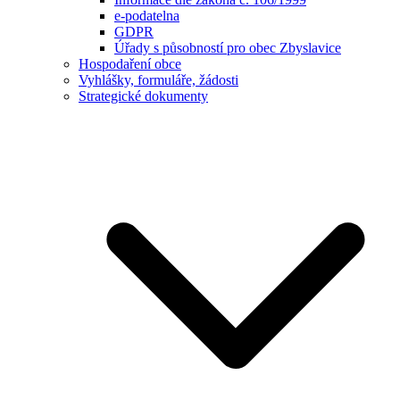
e-podatelna
GDPR
Úřady s působností pro obec Zbyslavice
Hospodaření obce
Vyhlášky, formuláře, žádosti
Strategické dokumenty