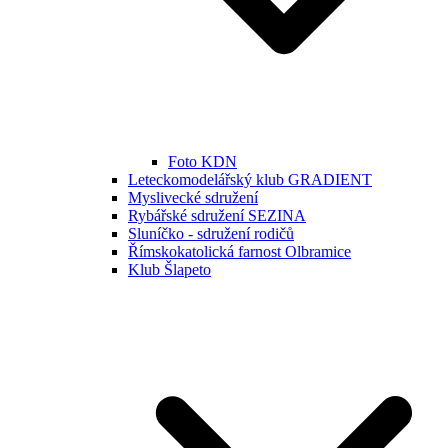
Foto KDN
Leteckomodelářský klub GRADIENT
Myslivecké sdružení
Rybářské sdružení SEZINA
Sluníčko - sdružení rodičů
Římskokatolická farnost Olbramice
Klub Šlapeto