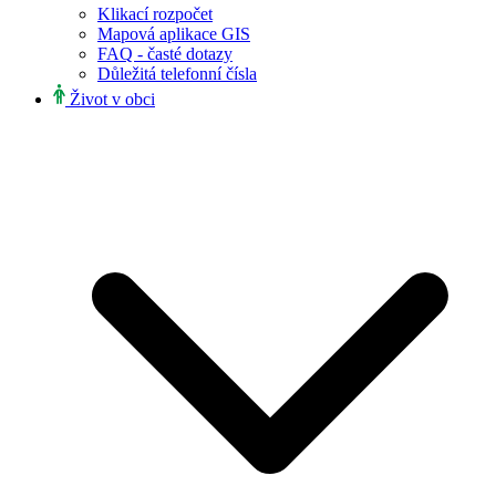
Klikací rozpočet
Mapová aplikace GIS
FAQ - časté dotazy
Důležitá telefonní čísla
Život v obci