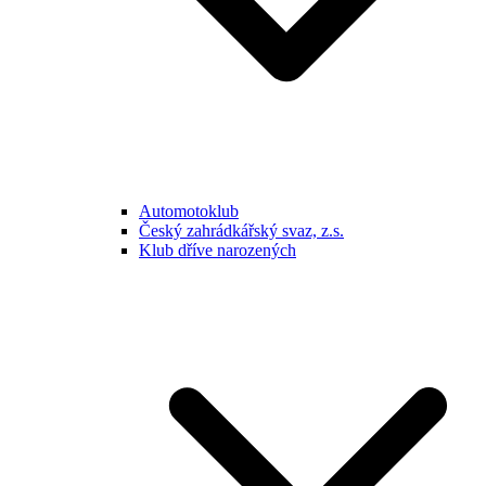
Automotoklub
Český zahrádkářský svaz, z.s.
Klub dříve narozených