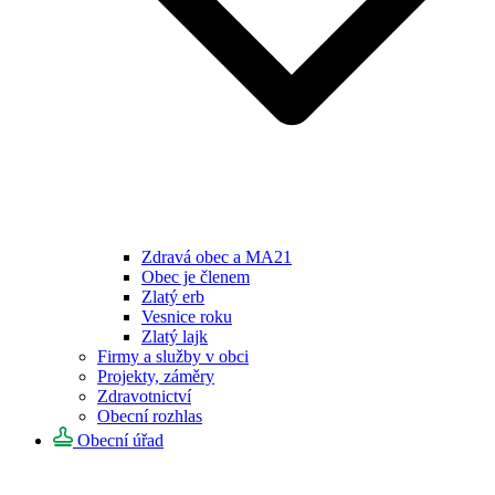
Zdravá obec a MA21
Obec je členem
Zlatý erb
Vesnice roku
Zlatý lajk
Firmy a služby v obci
Projekty, záměry
Zdravotnictví
Obecní rozhlas
Obecní úřad