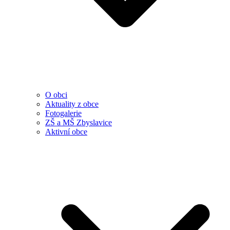
O obci
Aktuality z obce
Fotogalerie
ZŠ a MŠ Zbyslavice
Aktivní obce