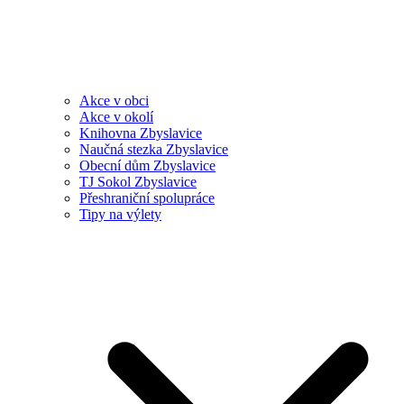
Akce v obci
Akce v okolí
Knihovna Zbyslavice
Naučná stezka Zbyslavice
Obecní dům Zbyslavice
TJ Sokol Zbyslavice
Přeshraniční spolupráce
Tipy na výlety