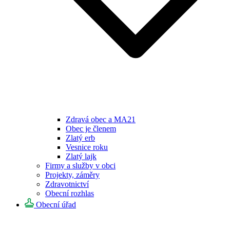
Zdravá obec a MA21
Obec je členem
Zlatý erb
Vesnice roku
Zlatý lajk
Firmy a služby v obci
Projekty, záměry
Zdravotnictví
Obecní rozhlas
Obecní úřad