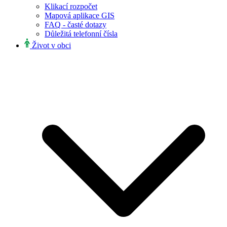
Klikací rozpočet
Mapová aplikace GIS
FAQ - časté dotazy
Důležitá telefonní čísla
Život v obci