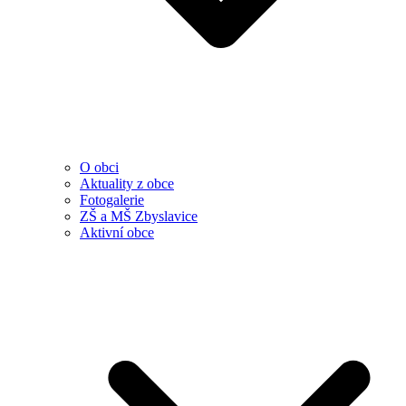
O obci
Aktuality z obce
Fotogalerie
ZŠ a MŠ Zbyslavice
Aktivní obce