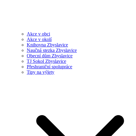
Akce v obci
Akce v okolí
Knihovna Zbyslavice
Naučná stezka Zbyslavice
Obecní dům Zbyslavice
TJ Sokol Zbyslavice
Přeshraniční spolupráce
Tipy na výlety