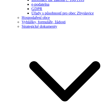
e-podatelna
GDPR
Úřady s působností pro obec Zbyslavice
Hospodaření obce
Vyhlášky, formuláře, žádosti
Strategické dokumenty