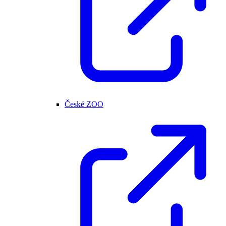
České ZOO