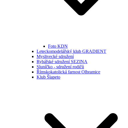
Foto KDN
Leteckomodelářský klub GRADIENT
Myslivecké sdružení
Rybářské sdružení SEZINA
Sluníčko - sdružení rodičů
Římskokatolická farnost Olbramice
Klub Šlapeto