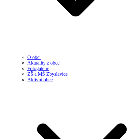
O obci
Aktuality z obce
Fotogalerie
ZŠ a MŠ Zbyslavice
Aktivní obce