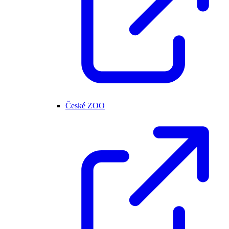
České ZOO