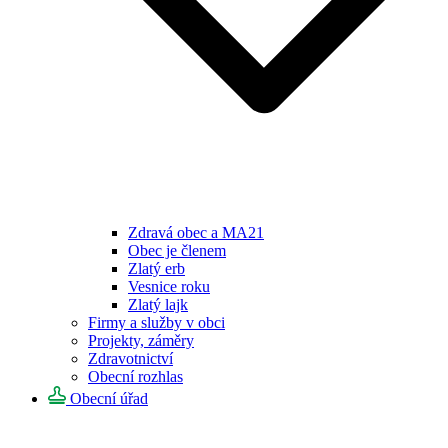
Zdravá obec a MA21
Obec je členem
Zlatý erb
Vesnice roku
Zlatý lajk
Firmy a služby v obci
Projekty, záměry
Zdravotnictví
Obecní rozhlas
Obecní úřad