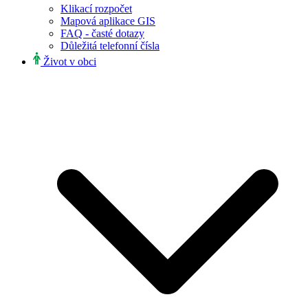
Klikací rozpočet
Mapová aplikace GIS
FAQ - časté dotazy
Důležitá telefonní čísla
Život v obci