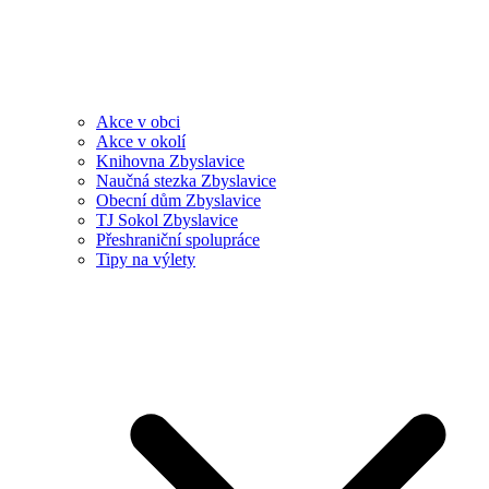
Akce v obci
Akce v okolí
Knihovna Zbyslavice
Naučná stezka Zbyslavice
Obecní dům Zbyslavice
TJ Sokol Zbyslavice
Přeshraniční spolupráce
Tipy na výlety