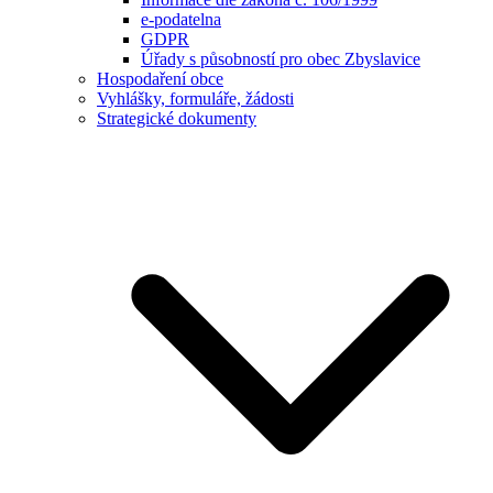
e-podatelna
GDPR
Úřady s působností pro obec Zbyslavice
Hospodaření obce
Vyhlášky, formuláře, žádosti
Strategické dokumenty