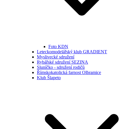
Foto KDN
Leteckomodelářský klub GRADIENT
Myslivecké sdružení
Rybářské sdružení SEZINA
Sluníčko - sdružení rodičů
Římskokatolická farnost Olbramice
Klub Šlapeto