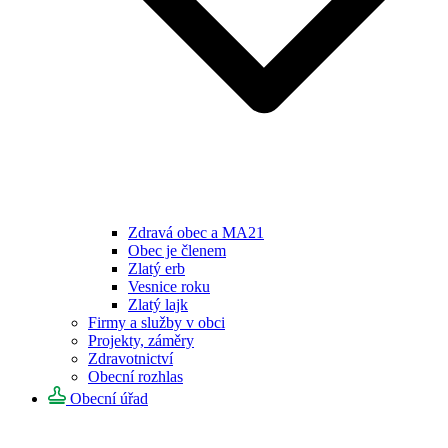
Zdravá obec a MA21
Obec je členem
Zlatý erb
Vesnice roku
Zlatý lajk
Firmy a služby v obci
Projekty, záměry
Zdravotnictví
Obecní rozhlas
Obecní úřad