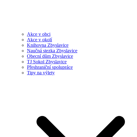
Akce v obci
Akce v okolí
Knihovna Zbyslavice
Naučná stezka Zbyslavice
Obecní dům Zbyslavice
TJ Sokol Zbyslavice
Přeshraniční spolupráce
Tipy na výlety