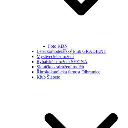
Foto KDN
Leteckomodelářský klub GRADIENT
Myslivecké sdružení
Rybářské sdružení SEZINA
Sluníčko - sdružení rodičů
Římskokatolická farnost Olbramice
Klub Šlapeto