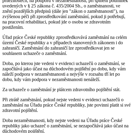
příležitostech, na podporu v nezaměstnanosti, při splnění podmínek
uvedených v § 25 zákona č. 435/2004 Sb., o zaměstnanosti, ve
znění pozdějších předpisů (dále jen "zákon o zaměstnanosti"), na
zvýšenou péči při zprostředkování zaměstnání, pokud ji potřebují,
na pracovní rehabilitaci, pokud jde o osobu se zdravotním
postižením.
Úřad práce České republiky zprostředkovává zaměstnání na celém
území České republiky a v případech stanovených zákonem i do
zahraničí. Zaměstnání do zahraničí lze zprostředkovat jen se
souhlasem uchazeče o zaměstnání.
Doba, po kterou jste vedeni v evidenci uchazečů o zaměstnání, se
započítává jako účast na důchodovém pojištění po dobu, kdy vám
náleží podpora v nezaměstnanosti a nejvýše v rozsahu tří let po
dobu, kdy vám podpora v nezaměstnanosti nenáleží.
Za uchazeče o zaměstnání je plátcem zdravotního pojištění stát.
Při ztrátě zaměstnání, pokud nejste vedeni v evidenci uchazečů o
zaměstnání na Úřadu práce České republiky, jste povinni platit si své
zdravotní pojištění.
Doba nezaměstnanosti, kdy nejste vedeni na Úřadu práce České
republiky jako uchazeč o zaměstnání, se nezapočítává jako účast na
důchodovém pojištění.