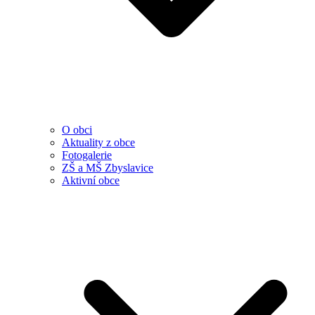
O obci
Aktuality z obce
Fotogalerie
ZŠ a MŠ Zbyslavice
Aktivní obce