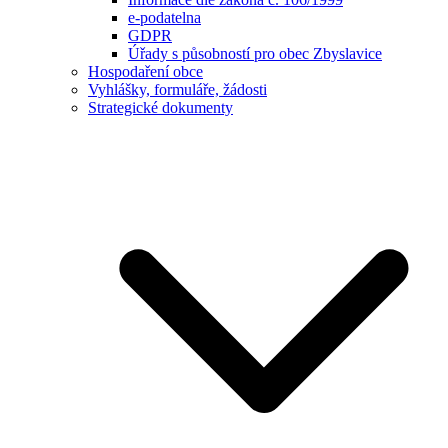
e-podatelna
GDPR
Úřady s působností pro obec Zbyslavice
Hospodaření obce
Vyhlášky, formuláře, žádosti
Strategické dokumenty