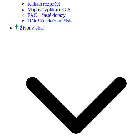
Klikací rozpočet
Mapová aplikace GIS
FAQ - časté dotazy
Důležitá telefonní čísla
Život v obci