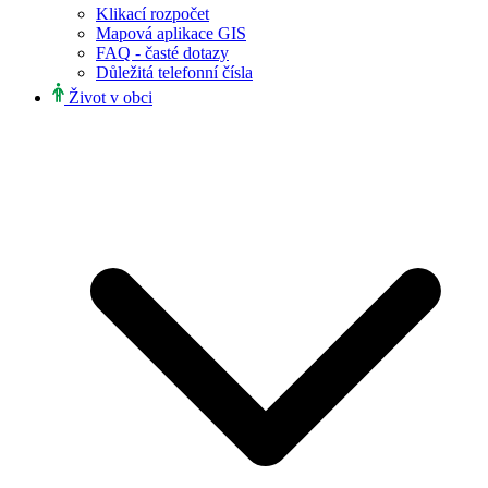
Klikací rozpočet
Mapová aplikace GIS
FAQ - časté dotazy
Důležitá telefonní čísla
Život v obci