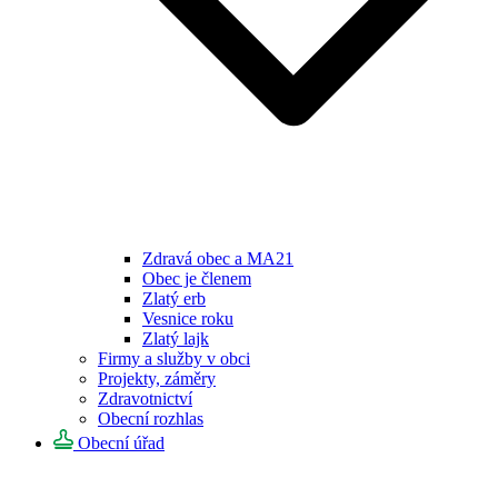
Zdravá obec a MA21
Obec je členem
Zlatý erb
Vesnice roku
Zlatý lajk
Firmy a služby v obci
Projekty, záměry
Zdravotnictví
Obecní rozhlas
Obecní úřad