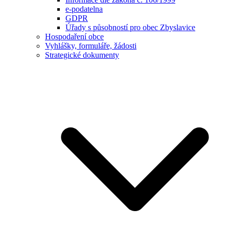
e-podatelna
GDPR
Úřady s působností pro obec Zbyslavice
Hospodaření obce
Vyhlášky, formuláře, žádosti
Strategické dokumenty