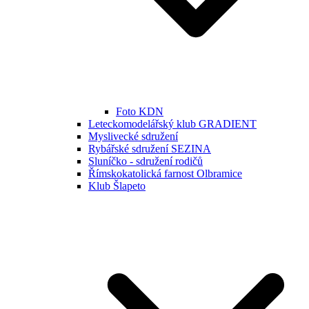
Foto KDN
Leteckomodelářský klub GRADIENT
Myslivecké sdružení
Rybářské sdružení SEZINA
Sluníčko - sdružení rodičů
Římskokatolická farnost Olbramice
Klub Šlapeto