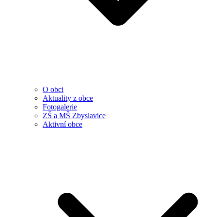
O obci
Aktuality z obce
Fotogalerie
ZŠ a MŠ Zbyslavice
Aktivní obce