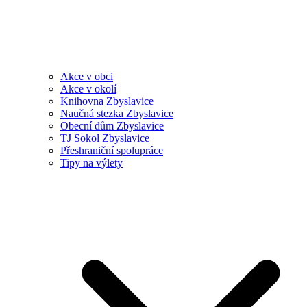
Akce v obci
Akce v okolí
Knihovna Zbyslavice
Naučná stezka Zbyslavice
Obecní dům Zbyslavice
TJ Sokol Zbyslavice
Přeshraniční spolupráce
Tipy na výlety