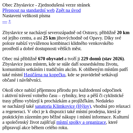
Obec Zbyslavice
- Zjednodušená verze stránek
Přepnout na standardní web
Zpět na úvod
Nastavení velikosti písma
—
+
Zbyslavice se nacházejí severozápadně od Ostravy, přibližně
20 km
od jejího centra, a asi
25 km
jihovýchodně od Opavy. Díky své
poloze nabízí vyváženou kombinaci klidného venkovského
prostředí a dobré dostupnosti větších měst.
Obec má přibližně
670 obyvatel
a tvoří ji
229 domů (stav 2026)
.
Zbyslavice jsou místem, kde se stále daří sousedskému životu,
komunitním setkáním i tradičním akcím. K oblíbeným místům patří
také místní
Hasičárna na kopečku
, kde se pravidelně setkávají
občané i návštěvníci.
Okolí obce nabízí příjemnou přírodu pro každodenní odpočinek
i aktivní trávení volného času – rybníky, lesy a pěší či cyklistické
trasy přímo vybízejí k procházkám a projížďkám. Nedaleko
se nacházejí také
sanatoria Klimkovice (Hýlov)
, vhodná pro relaxaci
a regeneraci. V obci je k dispozici také místní prodejna, která je
praktickým zázemím pro běžné nákupy i místní informace. Kulturní
a společenský život zajišťují
místní spolky a organizace
, které
připravují akce během celého roku.