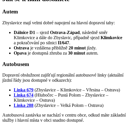
Autem
Zbyslavice mají velmi dobré napojení na hlavní dopravní tahy:
Dálnice D1
– sjezd
Ostrava-Západ
, následně směr
Klimkovice a dále do Zbyslavic, případně sjezd
Klimkovice
a pokračování po silnici
II/647
.
Ostrava
je vzdálena přibližně
20 minut
jízdy.
Opava
je dostupná zhruba za
30 minut
autem.
Autobusem
Dopravní obslužnost zajišťují regionální autobusové linky (aktuální
jízdní řády jsou dostupné v odkazech):
Linka 679
(Zbyslavice – Klimkovice – Vřesina – Ostrava)
Linka 674
(Hlubočec – Pustá Polom – Zbyslavice –
Klimkovice – Ostrava)
Linka 288
(Zbyslavice – Velká Polom – Ostrava)
Autobusová zastávka se nachází v centru obce, odkud máte základní
služby i hlavní místa v obci snadno dostupné.