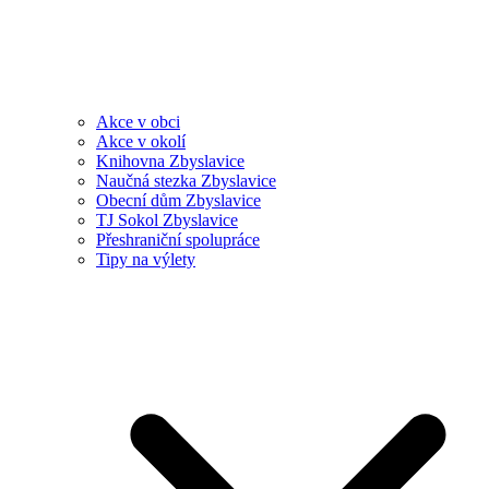
Akce v obci
Akce v okolí
Knihovna Zbyslavice
Naučná stezka Zbyslavice
Obecní dům Zbyslavice
TJ Sokol Zbyslavice
Přeshraniční spolupráce
Tipy na výlety