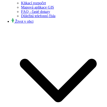
Klikací rozpočet
Mapová aplikace GIS
FAQ - časté dotazy
Důležitá telefonní čísla
Život v obci