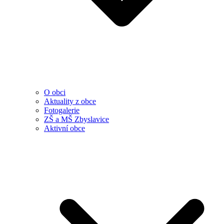
O obci
Aktuality z obce
Fotogalerie
ZŠ a MŠ Zbyslavice
Aktivní obce