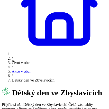
/
Život v obci
/
Akce v obci
/
Dětský den ve Zbyslavicích
Dětský den ve Zbyslavicích
Přijďte si užít Dětský den ve Zbyslavicích! Čeká vás nabitý
program, zábava se Smíškem, pěna, poníci, soutěže i relax pro