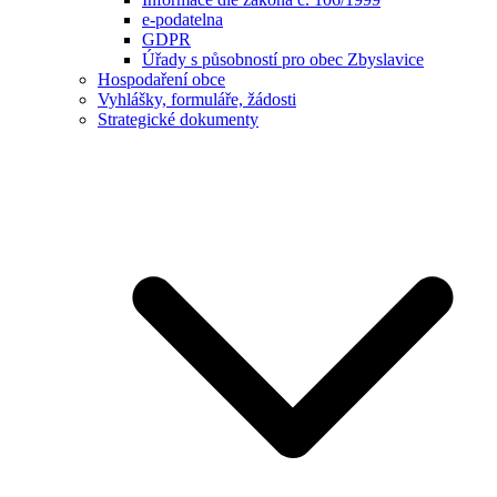
e-podatelna
GDPR
Úřady s působností pro obec Zbyslavice
Hospodaření obce
Vyhlášky, formuláře, žádosti
Strategické dokumenty