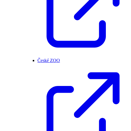
České ZOO