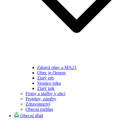
Zdravá obec a MA21
Obec je členem
Zlatý erb
Vesnice roku
Zlatý lajk
Firmy a služby v obci
Projekty, záměry
Zdravotnictví
Obecní rozhlas
Obecní úřad