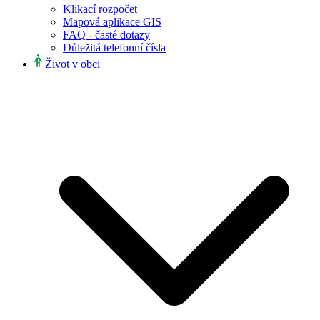
Klikací rozpočet
Mapová aplikace GIS
FAQ - časté dotazy
Důležitá telefonní čísla
Život v obci