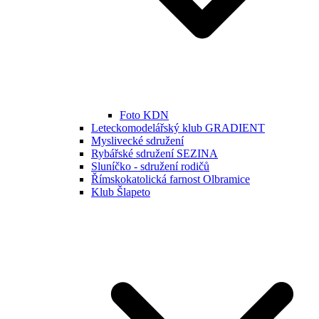
Foto KDN
Leteckomodelářský klub GRADIENT
Myslivecké sdružení
Rybářské sdružení SEZINA
Sluníčko - sdružení rodičů
Římskokatolická farnost Olbramice
Klub Šlapeto