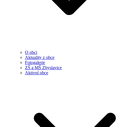
O obci
Aktuality z obce
Fotogalerie
ZŠ a MŠ Zbyslavice
Aktivní obce