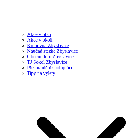
Akce v obci
Akce v okolí
Knihovna Zbyslavice
Naučná stezka Zbyslavice
Obecní dům Zbyslavice
TJ Sokol Zbyslavice
Přeshraniční spolupráce
Tipy na výlety