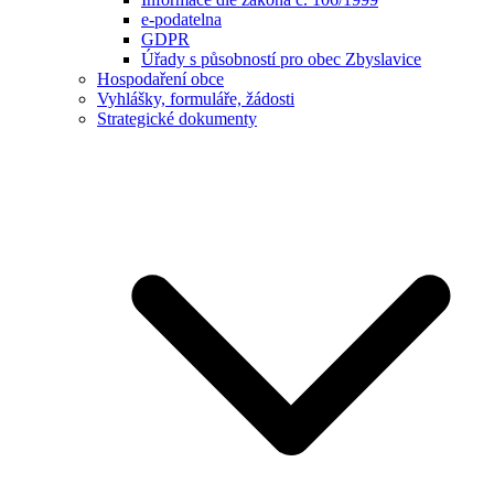
e-podatelna
GDPR
Úřady s působností pro obec Zbyslavice
Hospodaření obce
Vyhlášky, formuláře, žádosti
Strategické dokumenty