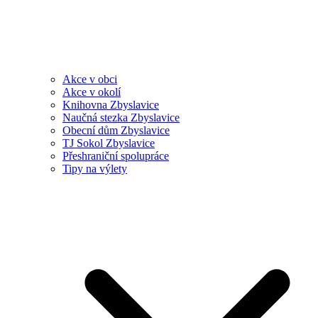
Akce v obci
Akce v okolí
Knihovna Zbyslavice
Naučná stezka Zbyslavice
Obecní dům Zbyslavice
TJ Sokol Zbyslavice
Přeshraniční spolupráce
Tipy na výlety