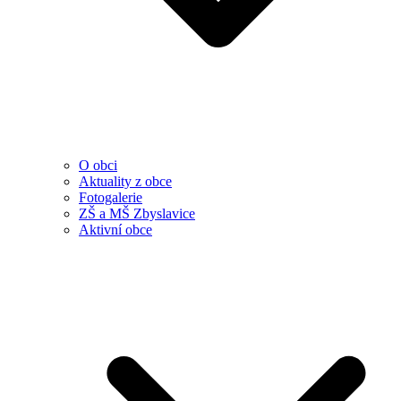
O obci
Aktuality z obce
Fotogalerie
ZŠ a MŠ Zbyslavice
Aktivní obce