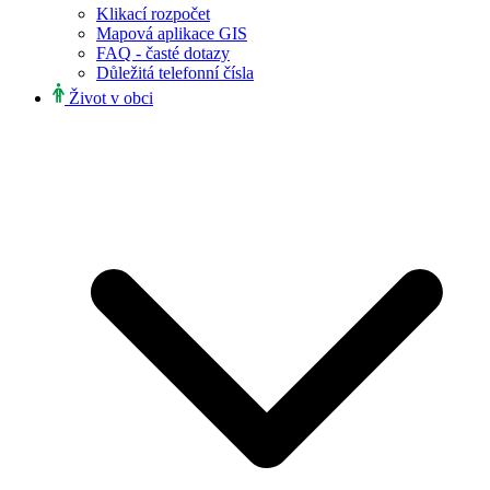
Klikací rozpočet
Mapová aplikace GIS
FAQ - časté dotazy
Důležitá telefonní čísla
Život v obci