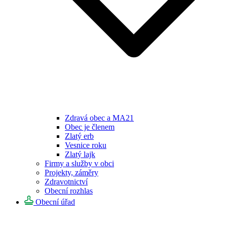
Zdravá obec a MA21
Obec je členem
Zlatý erb
Vesnice roku
Zlatý lajk
Firmy a služby v obci
Projekty, záměry
Zdravotnictví
Obecní rozhlas
Obecní úřad