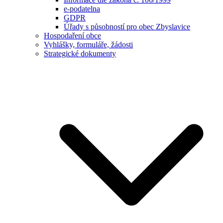
e-podatelna
GDPR
Úřady s působností pro obec Zbyslavice
Hospodaření obce
Vyhlášky, formuláře, žádosti
Strategické dokumenty