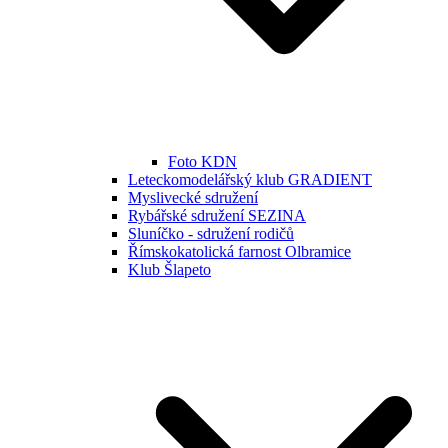
Foto KDN
Leteckomodelářský klub GRADIENT
Myslivecké sdružení
Rybářské sdružení SEZINA
Sluníčko - sdružení rodičů
Římskokatolická farnost Olbramice
Klub Šlapeto