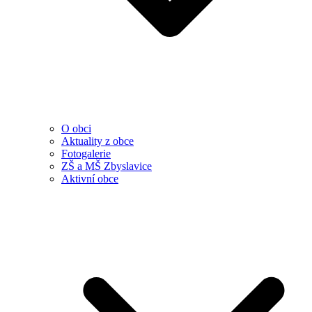
O obci
Aktuality z obce
Fotogalerie
ZŠ a MŠ Zbyslavice
Aktivní obce