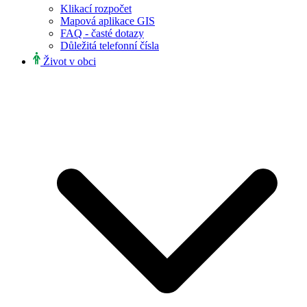
Klikací rozpočet
Mapová aplikace GIS
FAQ - časté dotazy
Důležitá telefonní čísla
Život v obci