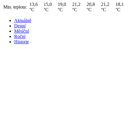
13,6
15,0
19,0
21,2
20,8
21,2
18,1
Min. teplota:
°C
°C
°C
°C
°C
°C
°C
Aktuálně
Denní
Měsíční
Roční
Historie