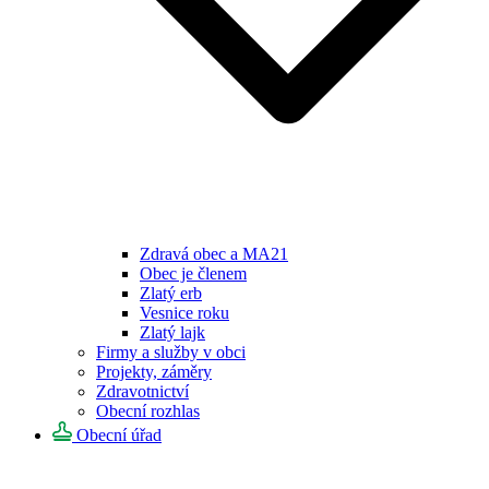
Zdravá obec a MA21
Obec je členem
Zlatý erb
Vesnice roku
Zlatý lajk
Firmy a služby v obci
Projekty, záměry
Zdravotnictví
Obecní rozhlas
Obecní úřad