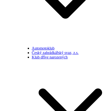
Automotoklub
Český zahrádkářský svaz, z.s.
Klub dříve narozených