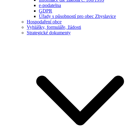
e-podatelna
GDPR
Úřady s působností pro obec Zbyslavice
Hospodaření obce
Vyhlášky, formuláře, žádosti
Strategické dokumenty