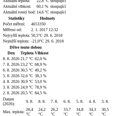
Aktuální teplota:
22,8 °C
stoupající
Aktuální vlhkost:
60,1 %
stoupající
Aktuální rosný bod:
14,6 °C
stoupající
Statistiky
Hodnoty
Počet měření:
4653350
Měřeno od:
2. 1. 2017 12:32
Nejvyšší teplota:
50,5°C
29. 6. 2018
Nejnižší teplota:
-21,0°C
29. 6. 2018
Dříve touto dobou
Den
Teplota
Vlhkost
8. 8. 2026
21,7 °C
62,0 %
7. 8. 2026
23,2 °C
68,9 %
6. 8. 2026
30,5 °C
49,2 %
5. 8. 2026
32,6 °C
38,3 %
4. 8. 2026
30,9 °C
53,0 %
3. 8. 2026
24,9 °C
78,9 %
2. 8. 2026
20,5 °C
84,5 %
Datum
9. 8.
8. 8.
7. 8.
6. 8.
5. 8.
4. 8.
3. 8.
(2026):
26,4
24,2
26,2
33,7
34,8
34,3
30,5
Max. teplota:
°C
°C
°C
°C
°C
°C
°C