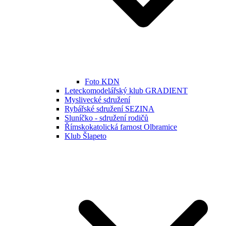
Foto KDN
Leteckomodelářský klub GRADIENT
Myslivecké sdružení
Rybářské sdružení SEZINA
Sluníčko - sdružení rodičů
Římskokatolická farnost Olbramice
Klub Šlapeto