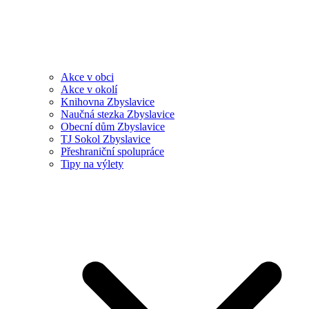
Akce v obci
Akce v okolí
Knihovna Zbyslavice
Naučná stezka Zbyslavice
Obecní dům Zbyslavice
TJ Sokol Zbyslavice
Přeshraniční spolupráce
Tipy na výlety